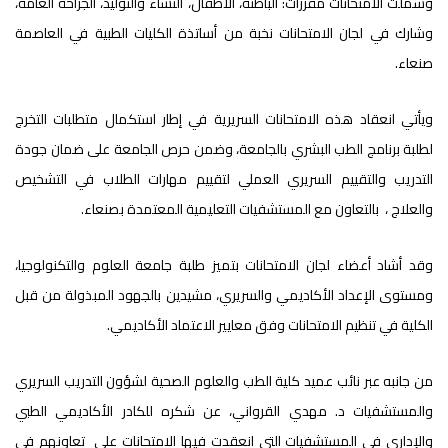
وشملت الامتحانات مقررات: الباطنة، الأطفال، النساء والتوليد، الجراحة العامة،
وشارك في لجان الامتحانات نخبة من أساتذة الكليات الطبية في العاصمة
صنعاء.
ويأتي انعقاد هذه الامتحانات السريرية في إطار استكمال متطلبات التخرج
لطلبة برنامج الطب البشري بالجامعة، وضمن حرص الجامعة على ضمان جودة
التدريب والتقييم السريري العملي لتقييم مهارات الطلاب في التشخيص
والعلاج ، بالتعاون مع المستشفيات التعليمية المعتمدة بصنعاء.
وقد أشاد أعضاء لجان الامتحانات بتميز طلبة جامعة العلوم والتكنولوجيا،
ومستوى الإعداد الأكاديمي والسريري، مشيدين بالجهود المبذولة من قبل
الكلية في تنظيم الامتحانات وفق معايير الاعتماد الأكاديمي.
من جانبه عبر نائب عميد كلية الطب والعلوم الصحية لشؤون التدريب السريري
والمستشفيات د. مهدي القرواني، عن شكره للكادر الأكاديمي الطبي
والإداري في المستشفيات التي انعقدت فيها الامتحانات على تعاونهم في