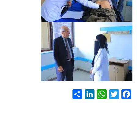
S
Li
W
T
F
h
nk
h
wi
ac
ar
e
at
tt
e
e
dI
s
er
b
n
A
o