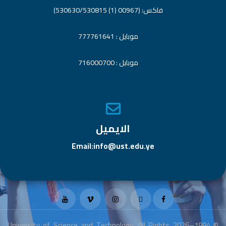
فاكس: (00967 (1) 530630/530815)
موبايل : 777761641
موبايل : 716000700
الايميل
Email:info@ust.edu.ye
© 1994–2026 University of Science and Technology. All Rights