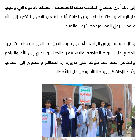
إلى ذلك أدى منتسبي الجامعة صلاة الاستسقاء ، استجابة للدعوة التي وجهها
دار الإفتاء ورابطة علماء اليمن لكافة أبناء الشعب اليمني للتضرع إلى الله
عزوجل لنزول المطر ورحمة الأرض والعباد .
وكان مستشار رئيس الجامعة أ.د علي شرف الدين، قد القى موعظة حث فيها
الجميع على التوبة الصادقة والاستغفار والدعاء والتضرع إلى الله والتراحم
والتكافل فيما بيننا، مؤكداً على ضرورة رد المظالم والحقوق إلى أصحابها
وأداء الزكاة كي يرحمنا الله ويمن علينا بالأمطار .