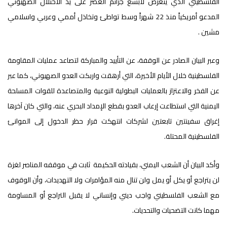
الفلسطيني الذي يتعرض لأبشع جرائم العصر على يد الاحتلال الصهيوني
المدعو أمريكياً منذ 22 شهراً وسط تواطئ وتخاذل أممي وعربي واسلامي
مشين .
وعبر البيان الصادر عن الوقفة، عن التأييد والمباركة لتصاعد عمليات المقاومة
الفلسطينية خلال الأيام الأخيرة، التي أرهقت واربكت العدو الصهيوني، كما عبر
عن الفخر والاعتزاز بالعمليات البطولية النوعية والمتصاعدة للقوات المسلحة
اليمنية التي استطاعت إرعاب العدو بقطع الإمداد البحري عنه، والتي كان آخرها
إغراق سفينتين تابعتين لشركات انتهكت قرار حظر الدخول إلى الموانئ
الفلسطينية المحتلة.
وأكد البيان أن الشعب اليمني، بقيادته الحكيمة ثابت في موقفه المناصر لغزة
لن يتراجع أو يكل أو يمل ولن تنال منه المؤامرات ولا التهديدات، وأن الوقوف
مع الشعب الفلسطيني واجب ديني وإنساني لا يقبل التراجع أو المساومة
مهما كانت التضحيات والتحديات.