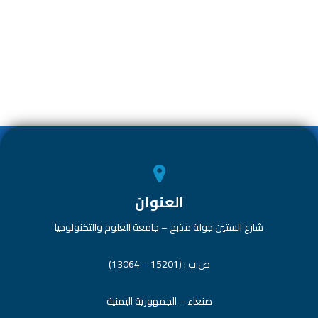
h
nk
h
wi
ac
ar
e
at
tt
e
e
dI
s
er
b
n
A
o
p
ok
p
العنوان
شارع الستين جولة مذبح – جامعة العلوم والتكنولوجيا
ص.ب : (15201 – 13064)
صنعاء – الجمهورية اليمنية