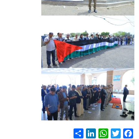
S
Li
W
T
F