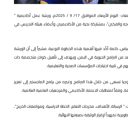
نظّمت كلية طب الأسنان بجامعة العلوم والتكنولوجيا – صنعاء- اليوم الأربعاء الموافق 17/ 9 / 2025م، ورشة عمل أكاديمية ”
وجه والفكين”، بمشاركة نخبة من الأكاديميين وأعضاء هيئة التدريس في
اس، كلمة أكّد فيها أهمية هذه الخطوة النوعية، مشيراً إلى أن الورشة
ُعد من البرامج الحيوية في اليمن، ويهدف إلى تأهيل كوادر متخصصة ذات
م في تلبية احتياجات المؤسسات الصحية والتعليمية.
يا تسعى من خلال هذا البرنامج وغيره من برامج الماجستير إلى تعزيز
، وفقاً لمتطلبات الاعتماد الأكاديمي والمرجعيات العلمية العالمية.
 الرسالة، الأهداف، مخرجات التعلم، الخطة الدراسية، ومواصفات الخريج”،
ة تمهيداً لإقرار الوثيقة بصيغتها النهائية.