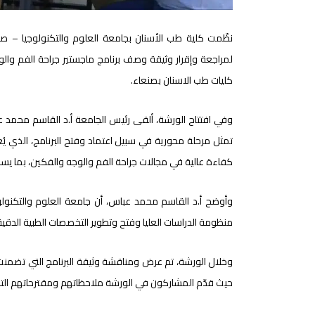
لمراجعة وإقرار وثيقة وصف برنامج ماجستير جراحة الفم وال
كليات طب الاسنان بصنعاء.
وفي افتتاح الورشة، ألقى رئيس الجامعة أ.د القاسم محمد عب
تمثل مرحلة محورية في سبيل اعتماد وفتح البرنامج، الذي ي
كفاءة عالية في مجالات جراحة الفم والوجه والفكين، بما يسه
وأوضح أ.د القاسم محمد عباس، أن جامعة العلوم والتكنولوج
منظومة الدراسات العليا وفتح وتطوير التخصصات الطبية الدقيقة
وخلال الورشة، تم عرض ومناقشة وثيقة البرنامج التي تضمنت: ”
حيث قدّم المشاركون في الورشة ملاحظاتهم ومقترحاتهم التطويري