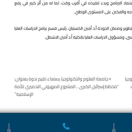
ماد البرنامج وبدء تنفيذه في أقرب وقت، لما له من أثر كبير في رفع
وجه والفكين على المستوى الوطني.
طوير وضمان الجودة أ.د أمين الكستبان، رئيس قسم برامج الدراسات العليا
ي، ومسؤول الدراسات العليا بالكلية أ.د أمين الاشطل.
جيا
جامعة العلوم والتكنولوجيا بصنعاء تقيم ندوة بعنوان:
“مخطط إسرائيل الكبرى .. المشروع الصهيوني التدميري للأمة
الإسلامية”