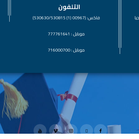
التلفون
يا
فاكس: (00967 (1) 530630/530815)
موبايل : 777761641
موبايل : 716000700