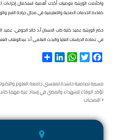
واختُتمت الورشة بتوصيات أكدت أهمية استكمال إجراءات اعت
كفاءة الخدمات الصحية والتعليمية في مجال جراحة الفم وال
حضر الورشة عميد كلية طب الاسنان أ.د خالد الجوفي، عميد الت
في عمادة الدراسات العليا والبحث العلمي أ.د عبدالوهاب العنس
S
Li
W
T
F
h
nk
h
wi
ac
ar
e
at
tt
e
e
dI
s
er
b
مسيرة تضامنية حاشدة لمنتسبي جامعة العلوم والتكنولو
تؤكد الوفاء للشهداء والمضي في إسناد غزة مهما كانت
n
A
o
التضحيات
p
ok
p