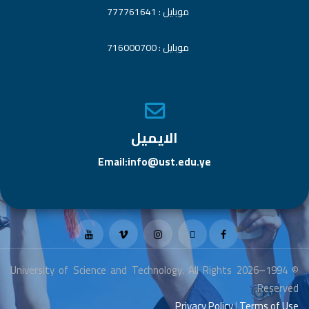
موبايل : 777761641
موبايل : 716000700
الايميل
Email:info@ust.edu.ye
© 1994–2026 University of Science and Technology. All Rights
Reserved.
Privacy Policy
|
Terms of Use