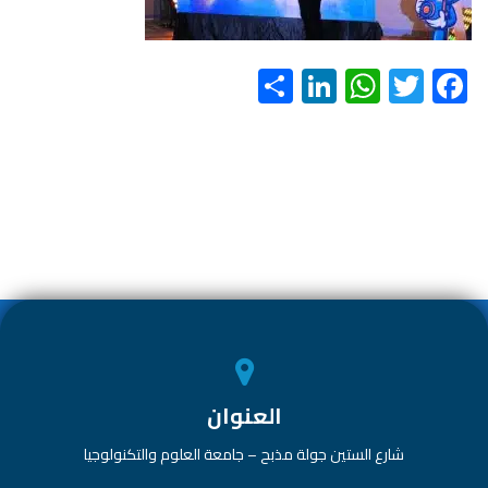
S
Li
W
T
F
h
nk
h
wi
ac
ar
e
at
tt
e
e
dI
s
er
b
n
A
o
p
ok
p
العنوان
شارع الستين جولة مذبح – جامعة العلوم والتكنولوجيا