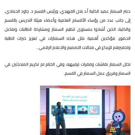
حضر السمنار عميد الكلية أ.د بلال الفهيدي، ورئيس القسم د. جاود الحمادي،
إلى جانب عدد من رؤساء الأقسام العلمية وأعضاء هيئة التدريس بالقسم
والكلية، الذين أشادوا بمستوى تنظيم السمنار ومشاركة الطالبات وتفاعل
الحضور، مؤكدين أهمية مثل هذه السمنارات في تعزيز خبرات الطلبة
وتحفيزهم للإبداع في مجالات التصميم والاعلام الرقمي .
تخلل السمنار نقاشات وفقرات ترفيهيه، وفي الختام تم تكريم المتحدثين في
السمنار وفريق عمل السمنار في القسم.