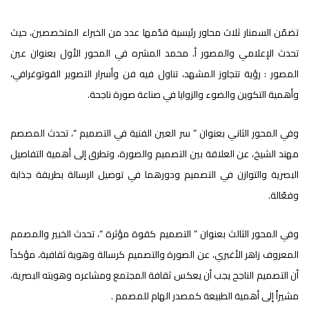
تضمّن السمنار ثلاث محاور رئيسية قدّمها عدد من الخبراء المتخصصين، حيث
تحدث الإعلامي والمصور أ. محمد المشره في المحور الأول بعنوان عين
المصور : رؤية تتجاوز المشهد، تناول فيه فن وأسرار التصوير الفوتوغرافي،
وأهمية التكوين والضوء والزوايا في صناعة صورة ناجحة.
وفي المحور الثاني بعنوان ” سر العين الفنية في التصميم “، تحدث المصصم
مهند الشيخ، عن العلاقة بين التصميم والصورة، وتطرق إلى أهمية التفاصيل
البصرية والتوازن في التصميم ودورهما في توصيل الرسالة بطريقة جذابة
وفعّالة.
وفي المحور الثالث بعنوان ” التصميم كقوة مؤثرة “، تحدث الخبير والمصمم
المعروف زاهر الأغبري، عن الصورة والتصميم كرسالة وهوية ثقافية، مؤكداً
أن التصميم الناجح يجب أن يعكس ثقافة المجتمع ومشاعره وهويته البصرية،
مشيراً إلى أهمية الطبيعة كمصدر الهام للمصمم .