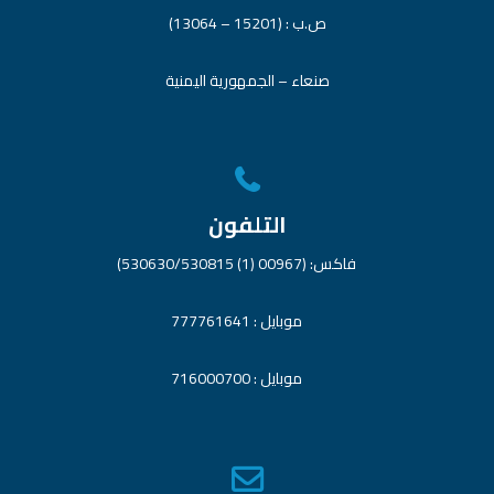
ص.ب : (15201 – 13064)
صنعاء – الجمهورية اليمنية
التلفون
فاكس: (00967 (1) 530630/530815)
موبايل : 777761641
موبايل : 716000700