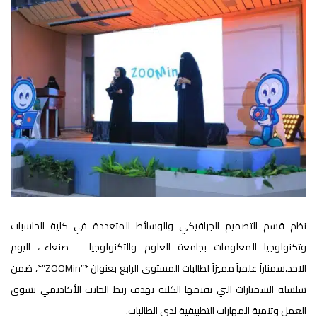
نظم قسم التصميم الجرافيكي والوسائط المتعددة في كلية الحاسبات
وتكنولوجيا المعلومات بجامعة العلوم والتكنولوجيا – صنعاء-، اليوم
الاحد،سمناراً علمياً مميزاً لطالبات المستوى الرابع بعنوان *”ZOOMin”*، ضمن
سلسلة السمنارات التي تقيمها الكلية بهدف ربط الجانب الأكاديمي بسوق
العمل وتنمية المهارات التطبيقية لدى الطالبات.