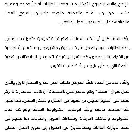
بالإبداع والابتكار وتنوع الأفكار، حيث قدمت الطالبات أفكاراً جديدة ومميزة
عكست مهاراتهن الفنية والعملية مايؤكد جاهزيتهن لسوق العمل
والمنافسة على المستوى المحلي والدولي.
وأكد المشاركون أن هذه السمنارات تعتبر تجربة تعليمية متميزة تسهم في
إعداد الطالبات لسوق العمل من خلال عرض مشاريعهن ومناقشتها أمام نخبة
من الخبراء والمصممين، كما تتيح لهن فرصة التعلم من الملاحظات والتغذية
الراجعة التي يحصلن عليها من أعضاء لجنة التقييم.
وأشاد عدد من أعضاء هيئة التدريس بالكلية الذين حضرو السمنار الاول والذي
حمل عنوان ” نقطة ” وهو سمنار يعني بالكفيفات، أن هذه السمينارات لا تركز
فقط على التطوير المهني بل تسهم في التحليل والتفكير النقدي، كما تخلق
بيئة تعليمية حافزة وبيئة لتوظيف التكنولوجيا الحديثة ومواكبة جديد
التكنولوجيا واتجاهات الشركات ومتطلبات السوق واحتياجاته بما يسهم في
تنمية مهارات الطالبات ومساعدتهن في الدخول إلى سوق العمل المحلي