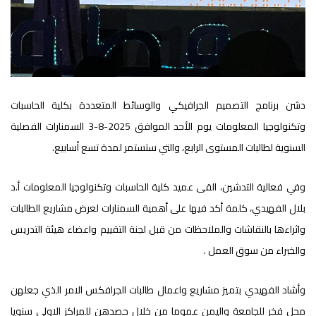
دشن برنامج التصميم الجرافيكي والوسائط المتعددة بكلية الحاسبات
وتكنولوجيا المعلومات يوم الأحد الموافق 2025-8-3 السمنارات الفصلية
السنوية لطالبات المستوى الرابع، والتي ستستمر لمدة تسع أسابيع.
وفي فعالية التدشين، القى عميد كلية الحاسبات وتكنولوجيا المعلومات أ.د
بلال الفهيدي، كلمة أكد فيها على أهمية السمنارات لعرض مشاريع الطالبات
واثراءها بالنقاشات والملاحظات من قبل لجنة التقييم واعضاء هيئة التدريس
والخبراء من سوق العمل .
وأشاد الفهيدي بتميز مشاريع واعمال طالبات الجرافكس الامر الذي جعلهن
محل فخر للجامعة واليمن عموما من خلال حصدهن للمراكز الاولى سنويا