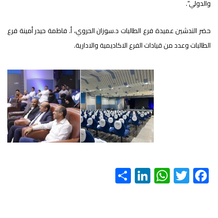
والدولي”.
حضر التدشين عميدة فرع الطالبات د.سوزان الحروي، أ. فاطمة حيدر أمينة فرع
الطالبات وعدد من قيادات الفرع الاكاديمية والادارية.
S
Li
W
T
F
h
nk
h
wi
ac
ar
e
at
tt
e