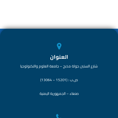
e
dI
s
er
b
n
A
o
p
ok
p
العنوان
شارع الستين جولة مذبح – جامعة العلوم والتكنولوجيا
ص.ب : (15201 – 13064)
صنعاء – الجمهورية اليمنية