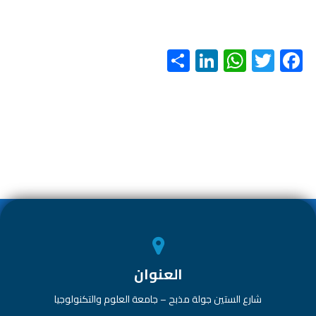
S
Li
W
T
F
h
nk
h
wi
ac
ar
e
at
tt
e
e
dI
s
er
b
n
A
o
p
ok
p
العنوان
شارع الستين جولة مذبح – جامعة العلوم والتكنولوجيا