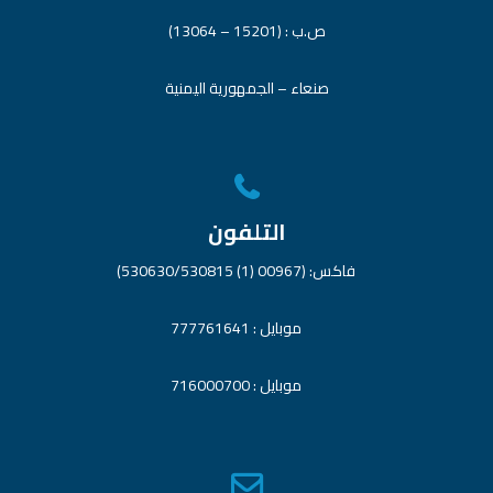
ص.ب : (15201 – 13064)
صنعاء – الجمهورية اليمنية
التلفون
فاكس: (00967 (1) 530630/530815)
موبايل : 777761641
موبايل : 716000700