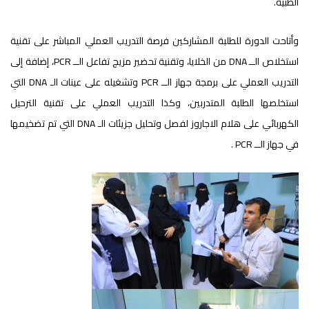
الطبية.
وأتاحت الدورة للطلبة المشاركين فرصة التدريب العملي المباشر على تقنية
استخلاص الــ DNA من الخلايا، وتقنية تحضير مزيج تفاعل الــ PCR، إضافة إلى
التدريب العملي على برمجة جهاز الــ PCR وتشغيله على عينات الـ DNA التي
استخلصها الطلبة المتدربين، وكذا التدريب العملي على تقنية الترحيل
الكهربائي على هلام الاجاروز لفصل وتحليل جزيئات الـ DNA التي تم تضخيمها
في جهاز الــ PCR .