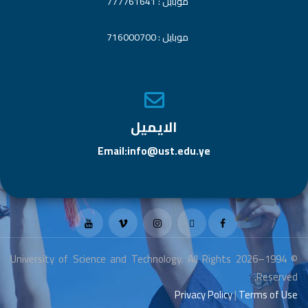
موبايل : 777761641
موبايل : 716000700
الايميل
Email:info@ust.edu.ye
© 1994–2026 University of Science and Technology. All Rights
Reserved.
Privacy Policy
|
Terms of Use