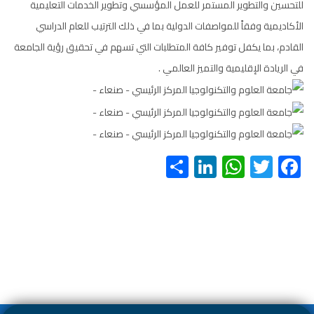
للتحسين والتطوير المستمر للعمل المؤسسي وتطوير الخدمات التعليمية
الأكاديمية وفقاً للمواصفات الدولية بما في ذلك الترتيب للعام الدراسي
القادم، بما يكفل توفير كافة المتطلبات التي تسهم في تحقيق رؤية الجامعة
في الريادة الإقليمية والتميز العالمي .
S
Li
W
T
F
h
nk
h
wi
ac
ar
e
at
tt
e
e
dI
s
er
b
n
A
o
p
ok
p