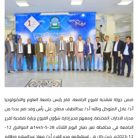
ضمن جولة تفقدية لفروع الجامعة، قام رئيس جامعة العلوم والتكنولوجيا
أ.د/ عادل المتوكل ونائبه أ.د/ عبداللطيف مصلح، على رأس وفد ضم عددا من
مدراء الادارات المختصة، ومعهم مدير إدارة شؤون الفروع بزيارة تفقدية لفرع
الجامعة في محافظة تعز، صباح اليوم الثلاثاء 28-5-1445ه‍ الموافق 12-
12-2023م، حيث كان في استقبالهم مدير الفرع أ.د/ معاذ عبدالسلام وطاقم