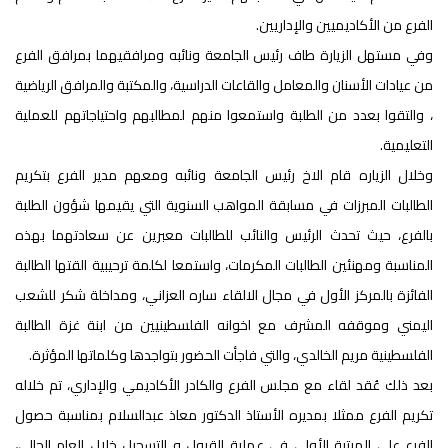
الفرع من الأكاديميين والإداريين.
وفي مستهل الزيارة طاف رئيس الجامعة ونائبه ومرافقيهما بمرافق الفرع
من عيادات الأسنان والمعامل والقاعات الدراسية، والمكتبة والمرافق الرياضية
، والتقوا بعدد من الطلبة واستمعوا منهم لمطالبهم واحتياجاتهم للعملية
التعليمية.
وخلال الزياره قام الاخ رئيس الجامعة ونائبه ومعهم مدير الفرع بتكريم
الطالبات المبرزات في مسابقة المواهب السنوية التي يقيمها شؤون الطلبة
بالفرع، حيث تحدث الرئيس والنائب للطالبات معبرين عن سعادتهما بهذه
المناسبة ومهنئين الطالبات المكرمات، واستمعا لكلمة ترحيبية القتها الطالبة
الفائزة بالمركز الأول في مجال الالقاء ساره العزاني، ومداخلة شكر للشعب
اليمني وموقفه المشرف مع اخوانه الفلسطينيين من ابنة غزة الطالبة
الفلسطينية مريم الخالدي، والتي فاجأت الحضور بتواجدها وكلماتها المؤثرة.
بعد ذلك عُقد لقاء مع مجلس الفرع والكادر الأكاديمي والإداري، تم خلاله
تكريم الفرع ممثلا بمديره الأستاذ الدكتور معاذ عبدالسلام بمناسبة حصول
الفرع على المرتبة الأولى في عملية القبول و التسجيل خلال العام الحالي،