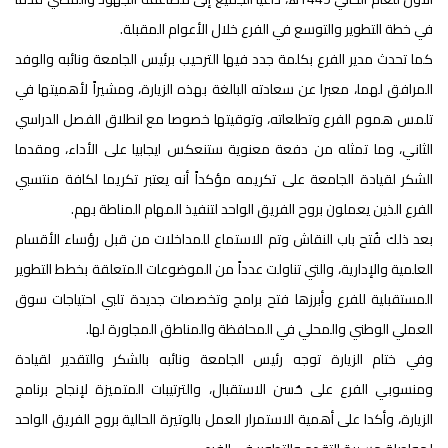
في خطة التطوير والتوسع في الفرع خلال الأعوام المقبلة.
كما تحدث مدير الفرع بكلمة جدد فيها الترحيب برئيس الجامعة ونائبه والوفد
المرافق لهما، معبرا عن سعادته البالغة بهذه الزيارة، ومشيراً لأهميتها في
تلمس هموم الفرع وتطلعاته، وتوقيتها خصوصا مع انطلاق الفصل الدراسي
الثاني، وما تمثله من دفعة معنوية ستنعكس ايجابيا على الأداء، ومقدما
الشكر لقيادة الجامعة على تكريمه مؤكداً أنه يعتبر تكريما لكافة منتسبي
الفرع الذين يعملون بروح الفريق الواحد لتنفيذ المهام المناطة بهم.
بعد ذلك فُتح باب النقاش وتم الاستماع للمداخلات من قبل رؤساء الأقسام
العلمية والإدارية، والتي تناولت عدداً من الموضوعات المتعلقة بخطط التطوير
المستقبلية للفرع وأبرزها فتح برامج وتخصصات جديدة تلبي احتياجات سوق
العملي الوطني والمحلي في المحافظة والمناطق المجاورة لها.
وفي ختام الزيارة توجه رئيس الجامعة ونائبه بالشكر والتقدير لقيادة
ومنسوبي الفرع على حُسن الاستقبال، والترتيبات المتميزة لإنجاح برنامج
الزيارة، وأكدا على أهمية الاستمرار العمل بالوتيرة الحالية بروح الفريق الواحد