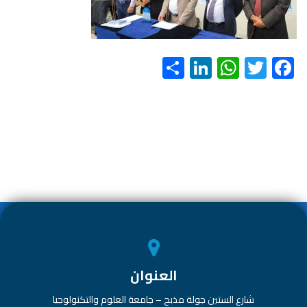
S
Li
W
T
F
h
nk
h
wi
ac
ar
e
at
tt
e
e
dI
s
er
b
n
A
o
p
ok
p
العنوان
شارع الستين جولة مذبح – جامعة العلوم والتكنولوجيا