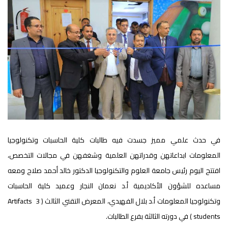
في حدث علمي مميز جسدت فيه طالبات كلية الحاسبات وتكنولوجيا
المعلومات ابداعاتهن وقدراتهن العلمية وشغفهن في مجالات التخصص،
افتتح اليوم رئيس جامعة العلوم والتكنولوجيا الدكتور خالد أحمد صلاح ومعه
مساعده للشؤون الأكاديمية أ.د نعمان النجار وعميد كلية الحاسبات
وتكنولوجيا المعلومات أ.د بلال الفهيدي، المعرض التقني الثالث ( 3 Artifacts
students ) في دورته الثالثة بفرع الطالبات.