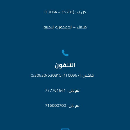
ص.ب : (15201 – 13064)
صنعاء – الجمهورية اليمنية
التلفون
فاكس: (00967 (1) 530630/530815)
موبايل : 777761641
موبايل : 716000700