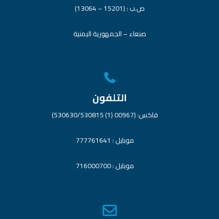
ص.ب : (15201 – 13064)
صنعاء – الجمهورية اليمنية
التلفون
فاكس: (00967 (1) 530630/530815)
موبايل : 777761641
موبايل : 716000700