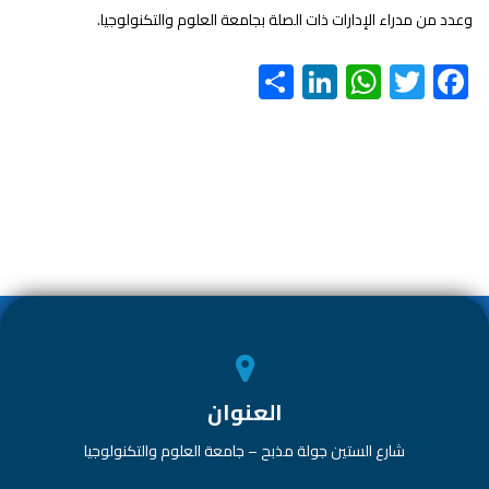
وعدد من مدراء الإدارات ذات الصلة بجامعة العلوم والتكنولوجيا.
S
Li
W
T
F
h
nk
h
wi
ac
ar
e
at
tt
e
e
dI
s
er
b
n
A
o
p
ok
p
العنوان
شارع الستين جولة مذبح – جامعة العلوم والتكنولوجيا