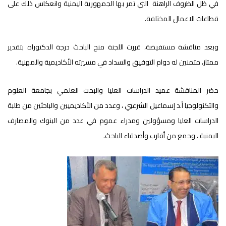
في ظل الظروف الراهنة التي تمر بها الجمهورية اليمنية وانعكاس ذلك على
قطاعات الاعمال المختلفة.
وبعد مناقشة مستفيضة، قررت اللجنة منح الباحث درجة الدكتوراه بتقدير
ممتاز، متمنين له دوام التوفيق والسداد في مسيرته الأكاديمية والمهنية.
حضر المناقشة عميد الدراسات العليا والبحث العلمي بجامعة العلوم
والتكنولوجيا أ.د إسماعيل الشرعبي ، وعدد من الأكاديميين والباحثين من طلبة
الدراسات العليا ومسؤولين ومدراء عموم في عدد من البنوك والمصارف
اليمنية ، وجمع من أقارب وأصدقاء الباحث.