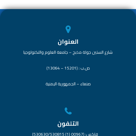
p
العنوان
شارع الستين جولة مذبح – جامعة العلوم والتكنولوجيا
ص.ب : (15201 – 13064)
صنعاء – الجمهورية اليمنية
التلفون
فاكس: (00967 (1) 530630/530815)