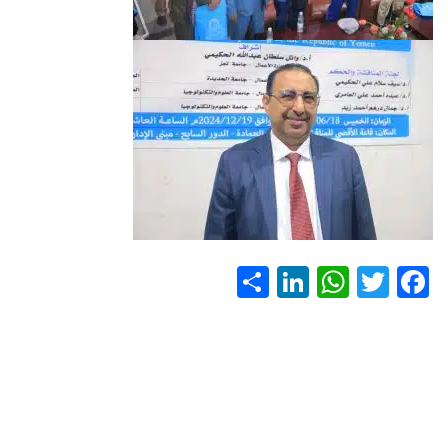
S
Li
W
T
F
h
nk
h
wi
ac
ar
e
at
tt
e
e
dI
s
er
b
n
A
o
p
ok