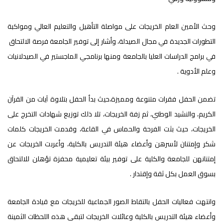
وحث الأمين العام الخريجات على مواصلة التأهيل والتعليم العالي ومواكبة
التطورات الجديدة في مجال الصيدلة، وأشار إلى توفير الجامعة فرصة الالتحاق
في برامج الدراسات العليا بالجامعة ومنها برنامجي الماجستير في الصيدلانيات
وعلم الأدوية .
تضمن الحفل فقرات متنوعة ومميزة،حيث بدأ الحفل بتلاوة آيات من القرآن
الكريم، والنشيد الوطني، ثم زفة الخريجات، تلا ذلك توزيع شهادات التخرج على
الخريجات، حيث بثت الفرحة والحماس في القاعة، وقدمت الخريجات كلمات
شكر وإمتنان لأسرهن وأعضاء هيئة التدريس بالكلية، وأعربت الخريجات عن
إمتنانهن للجامعة والكلية على توفير بيئة تعليمية محفزة تؤهلن للالتحاق
بسوق العمل بكل ثقة وإقتدار .
وانتهت فعاليات الحفل بالتقاط الصور الجماعية للخريجات مع قيادة الجامعة
وأعضاء هيئة التدريس بالكلية وعائلات الخريجات لتبقى هذه اللحظات الثمينة