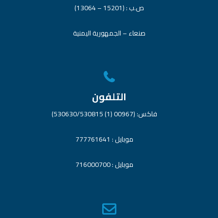
ص.ب : (15201 – 13064)
صنعاء – الجمهورية اليمنية
التلفون
فاكس: (00967 (1) 530630/530815)
موبايل : 777761641
موبايل : 716000700