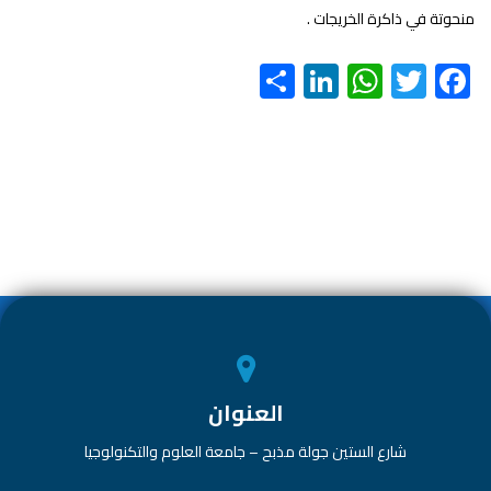
منحوتة في ذاكرة الخريجات .
S
Li
W
T
F
h
nk
h
wi
ac
ar
e
at
tt
e
e
dI
s
er
b
n
A
o
p
ok
p
العنوان
شارع الستين جولة مذبح – جامعة العلوم والتكنولوجيا