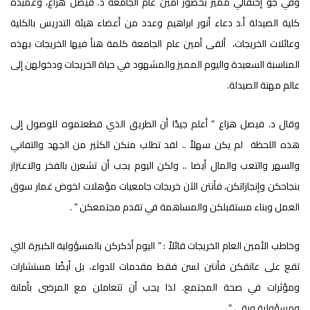
وفي جو إحتفالي مميز بحضور أمين عام الجامعة د. فيصل هزاع، وعميدة
كلية الصيدلة أ.د دعاء أنور ابراهيم وعدد من أعضاء هيئة التدريس بالكلية
وعائلات الخريجات، ألقى أمين عام الجامعة كلمة هنأ فيها الخريجات بهذه
المناسبة السعيدة واليوم المميز والمشهود في حياة الخريجات ودخولهن إلى
عالم مهنة الصيدلة.
وقال د. فيصل هزاع ” أعلم جيدًا أن الطريق الذي قطعتموه للوصول إلى
هذه اللحظة لم يكن سهلاً .. لقد تطلب منكن الكثير من الجهد والتفاني
والسهر والتعب والمال أيضا .. ولكن اليوم يجب أن تشعرن بالفخر والاعتزاز
بنجاحكن وإنجازاتكن، فأنتن الآن خريجات جامعيات مؤهلات لخوض غمار سوق
العمل وبناء مستقبلكن والمساهمة في تقدم مجتمعكن ” .
وخاطب الأمين العام الخريجات قائلاً : ” اليوم أذكركن بالمسؤولية الكبيرة التي
تقع على عاتقكن فأنتن لسن فقط مقدمات للدواء، بل أيضًا مستشارات
ومؤثرات في صحة المجتمع. لذا يجب أن تتعاملن مع المرضى بأمانة
ومسؤولية ورقي ”