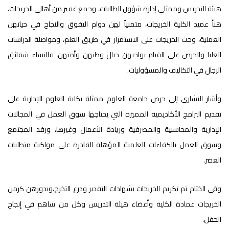
هيئة التدريس وممثلي إدارة شؤون الطالبات، وجمع غفير من أهالي الخريجات،
هنأ عميد الكلية الخريجات، متمنياً لهن دوام التفوق والنجاح في حياتهن
العملية، وحث الخريجات على الاستمرار في طريق العلم، ومواصلة الدراسات
العليا والحرص على القيام بواجبهن حيال وطنهن وأمتهن، فالنساء شقائق
الرجال في التكاليف والمسؤوليات.
وأشار البشاري إلى حرص جامعة العلوم ممثلة بكلية العلوم الإدارية على
تقديم البرامج الأكاديمية المميزة التي يحتاجها سوق العمل في المجالات
الإدارية والمحاسبية والمصرفية وريادة الأعمال وغيرها، ورفد المجتمع
وسوق العمل بالكفاءات العلمية المؤهلة القادرة على مواكبة متطلبات
العصر.
وفي الختام تم تكريم الخريجات بشهادات التقدير ودرع التخرج،وبدورهن كرمن
الخريجات عمادة الكلية وأعضاء هيئة التدريس وكل من ساهم في إنجاح
الحفل.