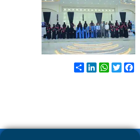
S
Li
W
T
F
h
nk
h
wi
ac
ar
e
at
tt
e
e
dI
s
er
b
n
A
o
p
ok
p