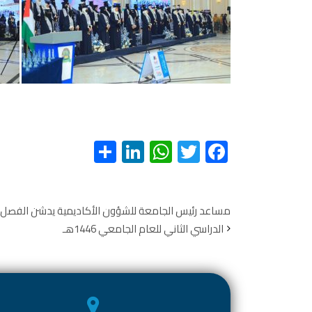
S
Li
W
T
F
h
nk
h
wi
ac
ar
e
at
tt
e
e
dI
s
er
b
مساعد رئيس الجامعة للشؤون الأكاديمية يدشن الفصل
الدراسي الثاني للعام الجامعي 1446هـ
n
A
o
p
ok
p