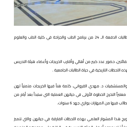
احتفلت جامعة العلوم والتكنولوجيا بتخريج 113 طالبة من طالبات الدفعة الـ 24 من برنامج الطب والجراحة في كلية الطب والعلوم
ائتين، حضور عدد كبير من أهالي وأقارب الخريجات وأعضاء هيئة التدريس
اللحظات التاريخية في حياة الطالبات الجامعية .
لمستشفيات د. مهدي القرواني، كلمة هنأ فيها الخريجات متمنياً لهن
 معتبراً التخرج الخطوة الأولى في حياتهن العملية التي ستبدأ بعد أيام من
فيها من المهارات يوازي جهد 6 سنوات.
يج هذا المشوار العلمي بهذه اللحظات الفارقة في حياتهن والتي تتميز