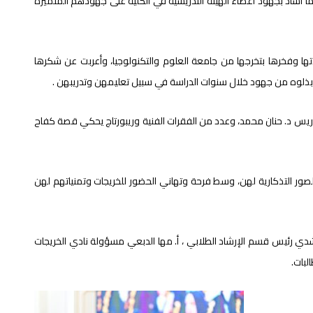
ما أشاد بجهود أعضاء الهيئة التدريسية في الكلية على جهودهم المتميزة
ها وفخرها بتخرجها من جامعة العلوم والتكنولوجيا، وأعربت عن شكرها
ا بذلوه من جهود خلال سنوات الدراسة في سبيل تعليمهن وتدريبهن .
ريس د. حنان محمد، وعدد من الفقرات الفنية وريبورتاج يحكي قصة كفاح
الصور التذكارية لهن، وسط فرحة وتهاني الحضور للخريجات وتمنياتهم لهن
شدي رئيس قسم الإرشاد الطلابي ، أ. مها الدبعي مسؤولة نادي الخريجات
لبات.