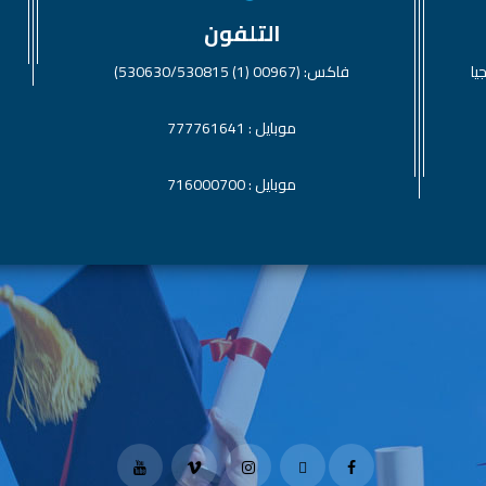
التلفون
يا
فاكس: (00967 (1) 530630/530815)
موبايل : 777761641
موبايل : 716000700