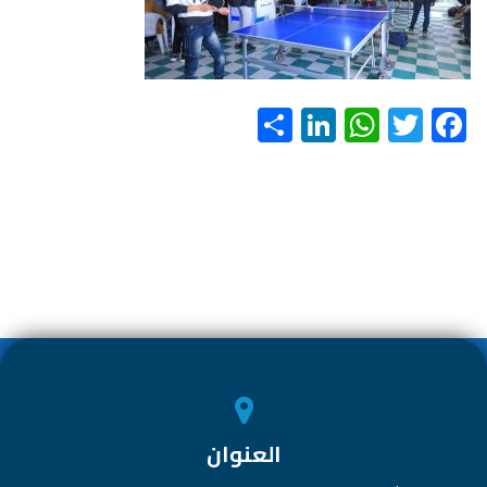
S
Li
W
T
F
h
nk
h
wi
ac
ar
e
at
tt
e
e
dI
s
er
b
n
A
o
p
ok
p
العنوان