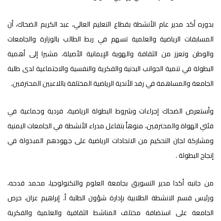
بدوره أكد مدير عام الأنشطة بقطاع التعليم العالي، عبد الكريم الضحاك، أن
المسابقات الرياضية والعلمية تسهم في ربط الطالب بالوزارة والجامعات
والوطن وتعزز من الثقافة والهوية الإيمانية الأصيلة، مشيرا إلى أهمية
البطولة في تنمية الجوانب البدنية والفكرية والنفسية والاجتماعية لدى طلبة
الجامعة والمساهمة في رفد الأندية الرياضية المختلفة باللاعبين المحترفين.
وأستعرض الضحاك إجراءات وشروط البطولة الرياضية، فردية وجماعية في
فئتي الهواة والمحترفين، منوهاً بتفاعل مدراء الأنشطة في الجامعات اليمنية
ومشاركة لجان التحكيم من الاتحادات الرياضية على جهودهم المبذولة في
إنجاح البطولة .
من جانبه أكدا مدير التسويق بجامعة العلوم والتكنولوجيا، محمد قدحه،
ورئيس قسم الانشطة الطلابية بإدارة شؤون الطلبة أ. إبراهيم عزان، حرص
الجامعة على استضافة مختلف المناشط الثقافية والعلمية والفكرية