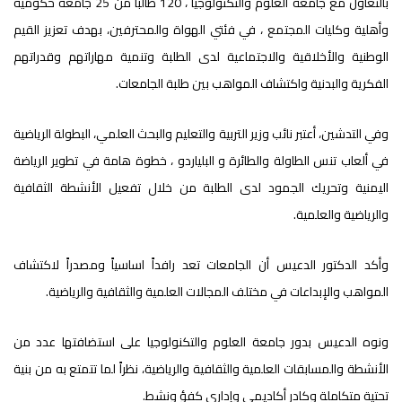
بالتعاون مع جامعة العلوم والتكنولوجيا ، 120 طالباً من 25 جامعة حكومية
وأهلية وكليات المجتمع ، في فئتي الهواة والمحترفين، بهدف تعزيز القيم
الوطنية والأخلاقية والاجتماعية لدى الطلبة وتنمية مهاراتهم وقدراتهم
الفكرية والبدنية واكتشاف المواهب بين طلبة الجامعات.
وفي التدشين، أعتبر نائب وزير التربية والتعليم والبحث العلمي، البطولة الرياضية
في ألعاب تنس الطاولة والطائرة و البلياردو ، خطوة هامة في تطوير الرياضة
اليمنية وتحريك الجمود لدى الطلبة من خلال تفعيل الأنشطة الثقافية
والرياضية والعلمية.
وأكد الدكتور الدعيس أن الجامعات تعد رافداً اساسياً ومصدراً لاكتشاف
المواهب والإبداعات في مختلف المجالات العلمية والثقافية والرياضية.
ونوه الدعيس بدور جامعة العلوم والتكنولوجيا على استضافتها عدد من
الأنشطة والمسابقات العلمية والثقافية والرياضية، نظراً لما تتمتع به من بنية
تحتية متكاملة وكادر أكاديمي وإداري كفؤ ونشط.