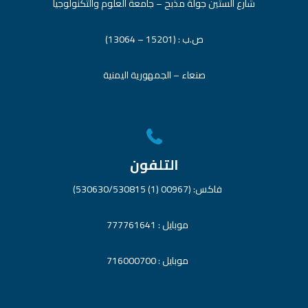
شارع الستين جولة مذبح – جامعة العلوم والتكنولوجيا
ص.ب : (15201 – 13064)
صنعاء – الجمهورية اليمنية
التلفون
فاكس: (00967 (1) 530630/530815)
موبايل : 777761641
موبايل : 716000700