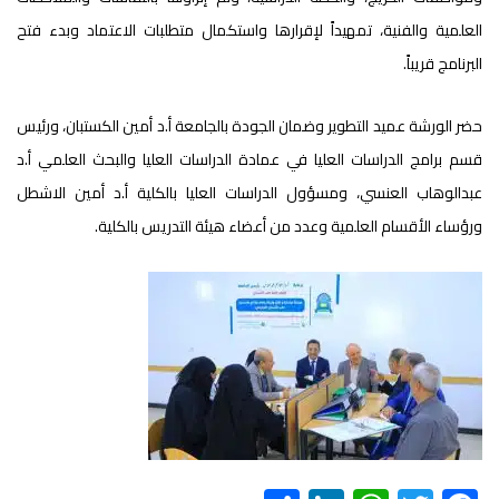
العلمية والفنية، تمهيداً لإقرارها واستكمال متطلبات الاعتماد وبدء فتح
البرنامج قريباً.
حضر الورشة عميد التطوير وضمان الجودة بالجامعة أ.د أمين الكستبان، ورئيس
قسم برامج الدراسات العليا في عمادة الدراسات العليا والبحث العلمي أ.د
عبدالوهاب العنسي، ومسؤول الدراسات العليا بالكلية أ.د أمين الاشطل
ورؤساء الأقسام العلمية وعدد من أعضاء هيئة التدريس بالكلية.