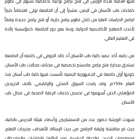
فيها أهمية هذه الورش في فتح برامج نوعية تخصصية تسهم في تطوير
كفاءات طب الأسنان في اليمن، مشيراً إلى أن الجامعة تولي اهتماماً كبيراً
لبرامج الدراسات العليا من خلال تطوير برامج جارية أو فتح برامج جديدة وفقاً
لأحدث المعايير الأكاديمية الدولية، وبما يعزز دور الجامعة كمؤسسة رائدة
في التعليم العالي.
من جانبه، أكد عميد كلية طب الأسنان أ.د خالد الجوفي في كلمته أن الجامعة
تستحق بجدارة فتح برامج ماجستير تخصصية في مختلف مجالات طب الأسنان،
كونها أول جامعة في الجمهورية اليمنية تأسست فيها كلية طب أسنان منذ
العام 1994م، وقد رفدت السوق المحلي والإقليمي بآلاف الخريجين
المؤهلين الذين أسهموا في تحسين خدمات الرعاية الصحية في مجال طب
الأسنان.
شهدت الورشة حضور عدد من الاستشاريين وأعضاء هيئة التدريس بالكلية،
حيث تم مناقشة وثيقة البرنامج من حيث الرسالة، الأهداف، مخرجات التعلم،
ومواصفات الخريج، والخطة الدراسية، وتم إثراؤها بالنقاشات والملاحظات