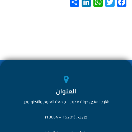
S
Li
W
T
F
h
nk
h
wi
ac
ar
e
at
tt
e
e
dI
s
er
b
n
A
o
p
ok
p
العنوان
شارع الستين جولة مذبح – جامعة العلوم والتكنولوجيا
ص.ب : (15201 – 13064)