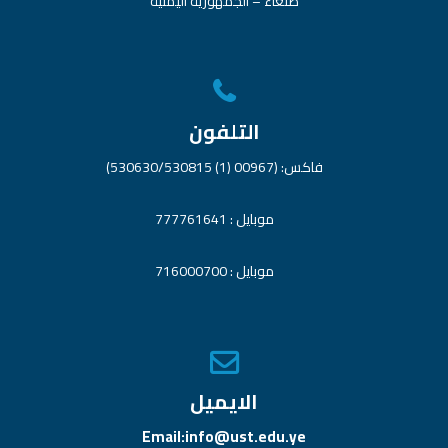
صنعاء – الجمهورية اليمنية
التلفون
فاكس: (00967 (1) 530630/530815)
موبايل : 777761641
موبايل : 716000700
الايميل
Email:info@ust.edu.ye