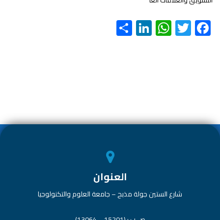
التسويق والعلاقات العا
S
Li
W
T
F
h
nk
h
wi
ac
ar
e
at
tt
e
e
dI
s
er
b
n
A
o
p
ok
p
العنوان
شارع الستين جولة مذبح – جامعة العلوم والتكنولوجيا
ص.ب : (15201 – 13064)