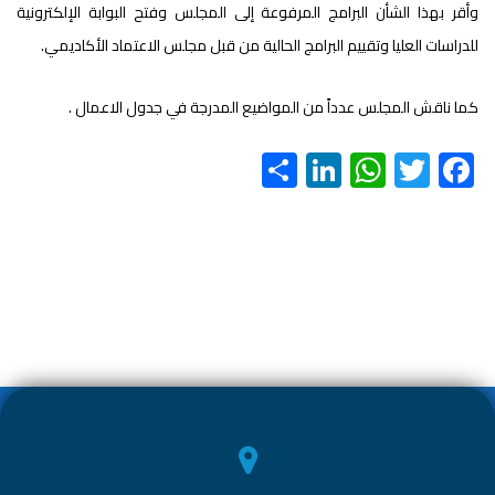
وأقر بهذا الشأن البرامج المرفوعة إلى المجلس وفتح البوابة الإلكترونية
للدراسات العليا وتقييم البرامج الحالية من قبل مجلس الاعتماد الأكاديمي.
كما ناقش المجلس عدداً من المواضيع المدرجة في جدول الاعمال .
S
Li
W
T
F
h
nk
h
wi
ac
ar
e
at
tt
e
e
dI
s
er
b
n
A
o
p
ok
p