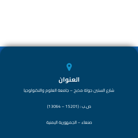
ar
e
at
tt
e
e
dI
s
er
b
n
A
o
p
ok
p
العنوان
شارع الستين جولة مذبح – جامعة العلوم والتكنولوجيا
ص.ب : (15201 – 13064)
صنعاء – الجمهورية اليمنية