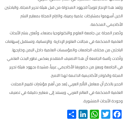
ويُعد هذا الإنجاز تتويجاً للجهود المبذولة من قبل هيئة تحرير المجلة، والباحثين
الذين أسهموا بمشاركات علمية رصينة، والتزام المجلة بمعايير النشر
الأكاديمي المحكمة.
وتُصدر المجلة عن جامعة العلوم والتكنولوجيا بصنعاء، وتُعنى بنشر الأبحاث
العلمية المحكمة في مجالات العلوم الإدارية والإنسانية، وتستقبل إسهامات
الباحثين من مختلف الجامعات والمؤسسات العلمية داخل اليمن وخارجها.
وأكدت رئاسة الجامعة أن هذا التصنيف المتقدم يعكس تطور البحث العلمي
في الجامعة ويعزز من حضورها الأكاديمي عربياً، مشيدة بجهود هيئة تحرير
المجلة والكوادر الأكاديمية الداعمة لهذا التميز.
الجدير بالذكر أن معامل التأثير العربي يُعد من أهم مؤشرات تقييم المجلات
العلمية المحكمة في العالم العربي، ويستند إلى معايير دقيقة في تصنيف
وجودة الأبحاث المنشورة.
S
Li
W
T
F
h
nk
h
wi
ac