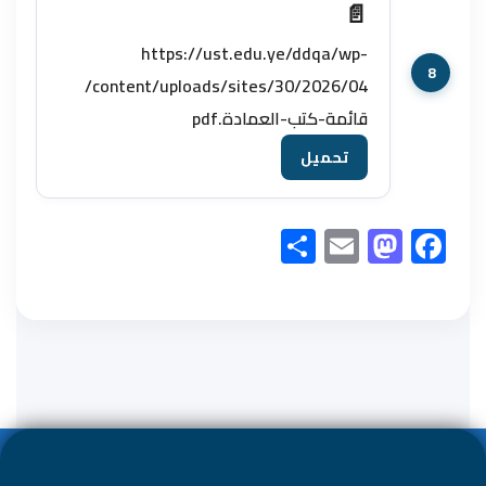
https://ust.edu.ye/ddqa/wp-
content/uploads/sites/30/2026/04/
قائمة-كتب-العمادة.pdf
S
E
M
F
h
m
as
ac
ar
ail
to
e
e
d
b
o
o
n
ok