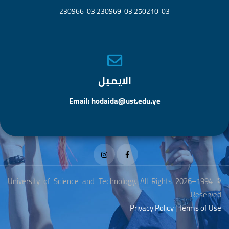
250210-03 230969-03 230966-03
الايميل
Email: hodaida@ust.edu.ye
© 1994–2026 University of Science and Technology. All Rights
Reserved.
Privacy Policy
|
Terms of Use