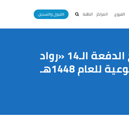
الفروع
المراكز
الطلبة
القبول والتسجيل
جامعة العلوم والتكنولوجيا – إب تحتفي بتخريج الدفعة الـ14 «رواد
لعام 1448هـ