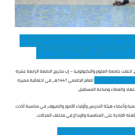
جامعة العلوم والتكنولوجيا – إب
الخريجين إلى سوق العمل
ح، احتفت جامعة العلوم والتكنولوجيا – إب بتخريج الدفعة الرابعة عشرة
رواد المال والترجمة»
للعام الجامعي 1447هـ، في احتفالية مميزة
هاد والعطاء وصناعة المستقبل.
ديمية وأعضاء هيئة التدريس وأولياء الأمور والضيوف، في مناسبة أكدت
ؤهلة القادرة على المنافسة والإبداع في مختلف المجالات.
فيع ومشاركة واسعة