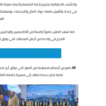
واختُتمت الاحتفالية بتكريم إدارة الجامعة وأعضاء هيئة ا
في إعداد وتأهيل دفعة «رواد المال والترجمة»، وإسهامات
لقي
كما شهد الحفل حضوراً واسعاً من الأكاديميين والإداريين 
التخرج في واحدة من أجمل المحطات التي توثق نها
صور من حفل تخرج دفع
نضع بين أيديكم مجموعة من الصور التي توثق أبرز لحظا
قصة نجاح جديدة تضاف إلى مسيرة جامعة العلوم