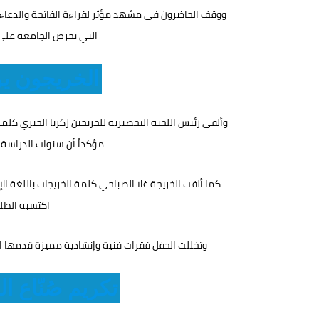
ووقف الحاضرون في مشهد مؤثر لقراءة الفاتحة والدعاء ل
التي تحرص الجامعة على
الخريجون ير
وألقى رئيس اللجنة التحضيرية للخريجين زكريا الحبري كلمة
مؤكداً أن سنوات الدراسة ك
كما ألقت الخريجة غلا الصباحي كلمة الخريجات باللغة ا
اكتسبه الطلب
وتخللت الحفل فقرات فنية وإنشادية مميزة قدمها الأ
تكريم صُنّاع ا