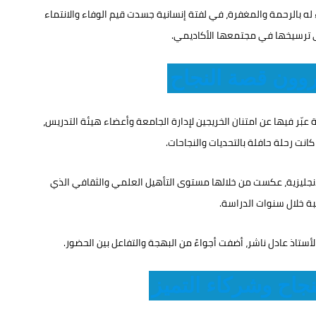
ه بالرحمة والمغفرة، في لفتة إنسانية جسدت قيم الوفاء والانتماء
 ترسيخها في مجتمعها الأكاديمي.
وون قصة النجاح
 عبّر فيها عن امتنان الخريجين لإدارة الجامعة وأعضاء هيئة التدريس،
انت رحلة حافلة بالتحديات والنجاحات.
لإنجليزية، عكست من خلالها مستوى التأهيل العلمي والثقافي الذي
ة خلال سنوات الدراسة.
ستاذ عادل ناشر، أضفت أجواءً من البهجة والتفاعل بين الحضور.
لنجاح وشركاء التميز