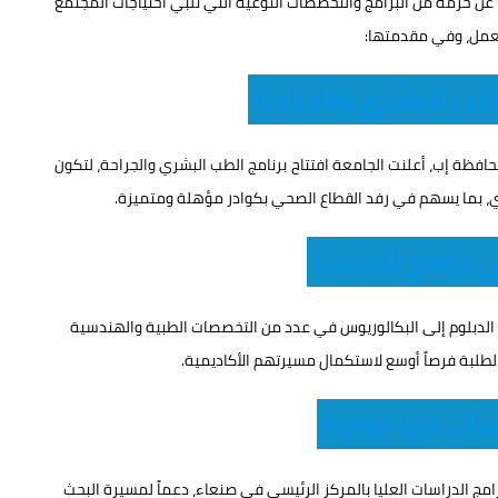
ب التسجيل للعام الجامعي 1448هـ، معلناً عن حزمة من البرامج والتخصصات النوعية التي تلبي احتياجات المجتمع
مل، وفي مقدمتها:
الطب البشري والجراحة
فظة إب، أعلنت الجامعة افتتاح برنامج الطب البشري والجراحة، لتكون
، بما يسهم في رفد القطاع الصحي بكوادر مؤهلة ومتميزة.
 برامج التجسير
 الدبلوم إلى البكالوريوس في عدد من التخصصات الطبية والهندسية
ح الطلبة فرصاً أوسع لاستكمال مسيرتهم الأكاديمية.
سات عليا نوعية
امج الدراسات العليا بالمركز الرئيسي في صنعاء، دعماً لمسيرة البحث