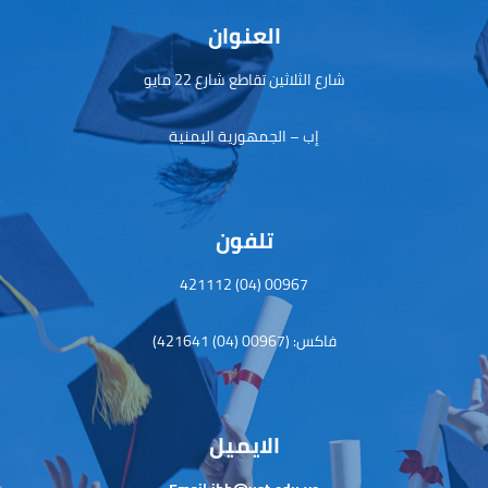
العنوان
شارع الثلاثين تقاطع شارع 22 مايو
إب – الجمهورية اليمنية
تلفون
00967 (04) 421112
فاكس: (00967 (04) 421641)
الايميل