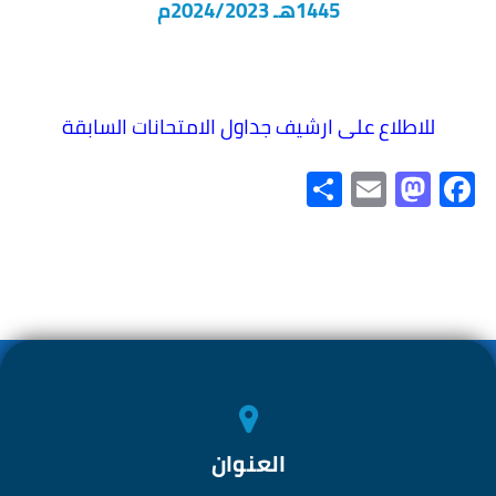
1445هـ 2024/2023م
للاطلاع على ارشيف جداول الامتحانات السابقة
S
E
M
Fa
h
m
as
ce
ar
ail
to
b
e
d
o
o
ok
n
العنوان