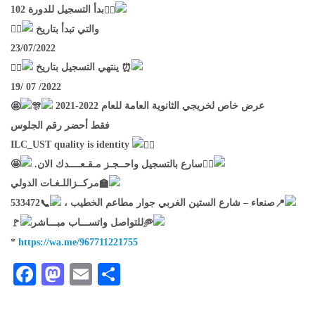
بدأ التسجيل للدورة 102
والتي تبدأ بتاريخ
23/07/2022
ينتهي التسجيل بتاريخ
19/ 07 /2022
عرض خاص لخريجي الثانوية العامة للعام 2022-2021
فقط أحضر رقم الجلوس
ILC_UST quality is identity
سارع بالتسجيل واحــجـز مـقـعــــدك الان.
مركــزاللـغـات الدولي
533472
صنعاء – شارع الستين الغربي جوار مطاعم الخطيب ،
للتواصل واتســـاب مبـــاشر
*
https://wa.me/967711221755
Facebook
Mastodon
Email
Share