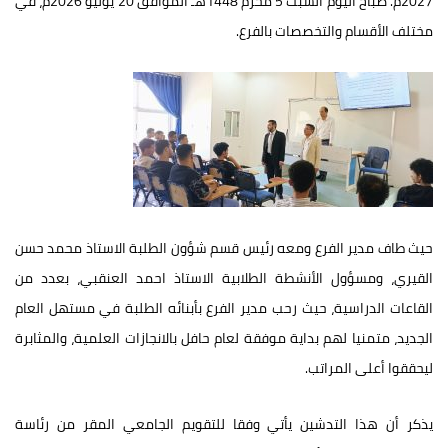
2027م. صباح اليوم السبت 5 محرم 1448هـ الموافق 20 يوليو 2026م، في
مختلف الأقسام والتخصصات بالفرع.
حيث طاف مدير الفرع ومعه رئيس قسم شؤون الطلبة الاستاذ محمد حسن
القيري، ومسؤول الأنشطة الطلابية الاستاذ احمد العنقبي، بعدد من
القاعات الدراسية، حيث رحب مدير الفرع بأبنائه الطلبة في مستهل العام
الجديد، متمنيا لهم بداية موفقة لعام حافل بالانجازات العلمية، والمثابرة
ليحققوا أعلى المراتب.
يذكر أن هذا التدشين يأتي وفقا للتقويم الجامعي المقر من رئاسة