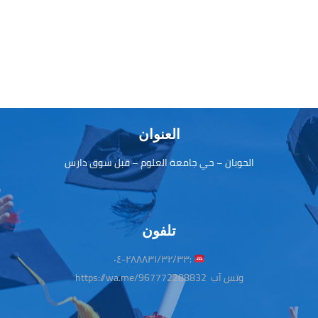
العنوان
الحوبان – حي جامعة العلوم – قبل سوق دارس
تلفون
:٢٨٨٨٣١/٣٢/٣٣-٠٤
وتس آب
https://wa.me/967772288832