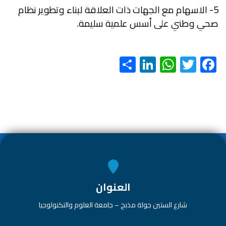
5- الاسهام مع الجهات ذات العلاقة لبناء وتطوير نظام
صحي وطني على أسس علمية سليمة.
S
Li
W
T
F
h
nk
h
wi
ac
ar
e
at
tt
e
e
dI
s
er
b
n
A
o
p
ok
p
العنوان
شارع الستين جولة مذبح – جامعة العلوم والتكنولوجيا