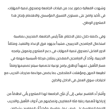
وشهدت الفعالية حضور عدد من قيادات الجامعة وصندوق تنمية المهارات،
في تأكيد واضح على مستوى التنسيق المؤسسي والاهتمام بإنجاح هذا
المشروع الوطني.
وفي كلمته خلال حفل الاختتام، هنّأ رئيس الجامعة، المتدربين بمناسبة
استكمال البرنامجين التدريبيين، مشيداً بجهود فرق الإعداد والتنفيذ، ومثمّناً
الدور الفاعل لصندوق تنمية المهارات في دعم المشروع وتمويل برامجه
التدريبية. وأكد أن البرنامجين المنفذين يمثلان مرحلة تأسيسية مهمة في
مسار التأهيل، تمهيداً لإطلاق برامج نوعية تخصصية سيتم تصميمها وفقاً
لطبيعة المهن ومؤهلات الملتحقين، بما يضمن مواءمة مخرجات التدريب مع
احتياجات سوق العمل في الداخل والخارج.
وأشار أ.د.القاسم عباس، إلى أن تبنّي الجامعة لهذا المشروع يأتي انطلاقاً من
إدراكها لأهمية رعاية فئة المغتربين وتمكينهم من أدوات التأهيل والتدريب
اللازمة للمنافسة على فرص عمل مناسبة، مؤكداً أن المغتربين يشكلون