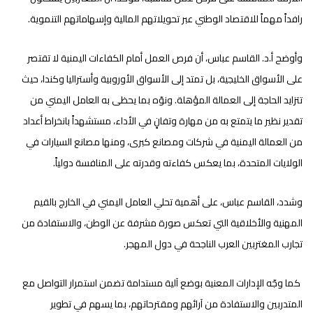
رافداً مهماً للاقتصاد الوطني عبر تحويلاتهم المالية وإسهاماتهم التنموية.
وأوضح أ.د. القاسم عباس، أن فرص العمل أمام الكفاءات اليمنية لا تقتصر
على الأسواق الخليجية، بل تمتد إلى الأسواق الأوروبية وأستراليا وكندا، حيث
تتزايد الحاجة إلى العمالة المؤهلة. ونوّه بما يحظى به العامل اليمني من
تقدير نظير ما يتمتع به من مهارة وتفانٍ في الأداء، مستشهداً بانخراط أعداد
من العمالة اليمنية في شركات ومصانع كبرى، ومنها مصانع السيارات في
الولايات المتحدة، بما يعكس كفاءته وقدرته على المنافسة دولياً.
وشدد، القاسم عباس، على أهمية تحلي العامل اليمني في الخارج بالقيم
المهنية والأخلاقية التي تعكس صورة مشرفة عن الوطن، والاستفادة من
تجارب المغتربين العرب الناجحة في دول المهجر.
كما وجّه الإدارات المعنية بوضع آلية مستدامة تضمن استمرار التواصل مع
المتدربين والاستفادة من آرائهم ومقترحاتهم، بما يسهم في تطوير