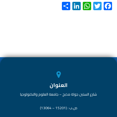
S
Li
W
T
F
h
nk
h
wi
ac
ar
e
at
tt
e
e
dI
s
er
b
n
A
o
p
ok
p
العنوان
شارع الستين جولة مذبح – جامعة العلوم والتكنولوجيا
ص.ب : (15201 – 13064)