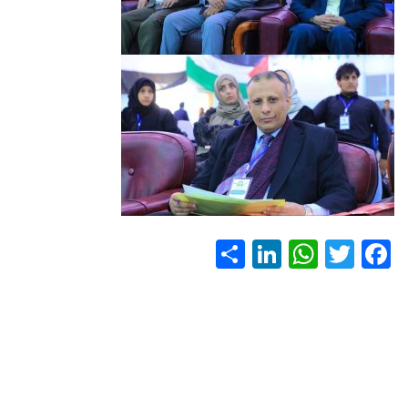
S
Li
W
T
F
h
nk
h
wi
ac
ar
e
at
tt
e
e
dI
s
er
b
n
A
o
p
ok