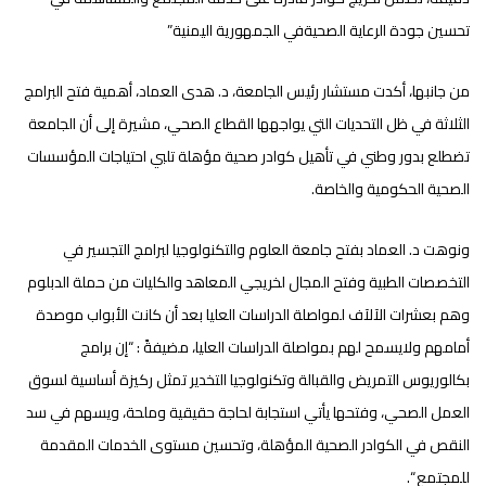
تحسين جودة الرعاية الصحيةفي الجمهورية اليمنية”
من جانبها، أكدت مستشار رئيس الجامعة، د. هدى العماد، أهمية فتح البرامج
الثلاثة في ظل التحديات التي يواجهها القطاع الصحي، مشيرة إلى أن الجامعة
تضطلع بدور وطني في تأهيل كوادر صحية مؤهلة تلبي احتياجات المؤسسات
الصحية الحكومية والخاصة.
ونوهت د. العماد بفتح جامعة العلوم والتكنولوجيا لبرامج التجسير في
التخصصات الطبية وفتح المجال لخريجي المعاهد والكليات من حملة الدبلوم
وهم بعشرات الآلآف لمواصلة الدراسات العليا بعد أن كانت الأبواب موصدة
أمامهم ولايسمح لهم بمواصلة الدراسات العليا، مضيفةً : “إن برامج
بكالوريوس التمريض والقبالة وتكنولوجيا التخدير تمثل ركيزة أساسية لسوق
العمل الصحي، وفتحها يأتي استجابة لحاجة حقيقية وملحة، ويسهم في سد
النقص في الكوادر الصحية المؤهلة، وتحسين مستوى الخدمات المقدمة
للمجتمع “.