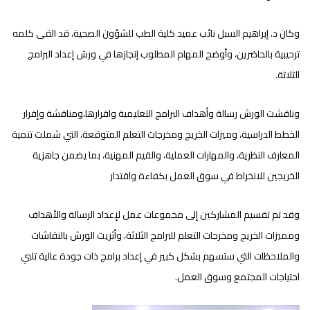
وكان د. إبراهيم السبل نائب عميد كلية الطب للشؤون الصحية، قد القى كلمه
ترحيبية بالحاضرين، وأوضح المهام المطلوب إنجازها في ورش إعداد البرامج
الثلاثة.
وناقشت الورش رسالة وأهداف البرامج التعليمية واقرارها،ومناقشة وإقرار
الخطط الدراسية، وميزات الخريج ومخرجات التعلم المتوقعة، التي شملت تنمية
المعارف النظرية، والمهارات العملية، والقيم المهنية، بما يضمن جاهزية
الخريجين للانخراط في سوق العمل بكفاءة واقتدار
وقد تم تقسيم المشاركين إلى مجموعات عمل لإعداد الرسالة والأهداف
ومميزات الخريج ومخرجات التعلم للبرامج الثلاثة، وأثريت الورش بالنقاشات
والملاحظات التي ستسهم بشكل كبير في إعداد برامج ذات جودة عالية تلبي
احتياجات المجتمع وسوق العمل.