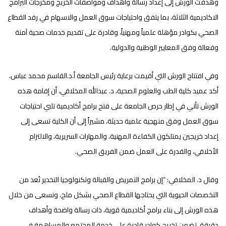
وهدفت الورش إلى إعداد رسالة واهداف ومواصفات الخريج ومخرجات البرامج
الاكاديمية الثلاثة، بما يتفق واحتياجات سوق العمل والاسهام في رفد القطاع
الصحي بكوادر مؤهلة علمياً ومهنياً، وقادرة على تقديم خدمات صحية آمنة
وفعالة وفق المعايير الوطنية والدولية.
وفي افتتاح الورش التي أقيمت برعاية رئيس الجامعة أ.د.القاسم محمد عباس،
أكد عميد كلية الطب والعلوم الصحية، د. عبدالله المخلاقي، أن إقامة هذه
الورش تأتي في إطار حرص الجامعة على فتح برامج أكاديمية تلبي احتياجات
سوق العمل وفق منهجية علمية حديثة، مشيراً إلى أن الكلية تسعى إلى
إعداد خريجين يمتلكون الكفاءة المهنية، والمهارات السريرية، والالتزام
الأخلاقي، والقدرة على العمل ضمن الفريق الصحي.
وقال د. المخلافي: “إن برامج التمريض والقبالة وتكنولوجيا التخدير تُعد من
التخصصات الحيوية التي يحتاجها القطاع الصحي بشكل ملح، ونسعى من خلال
هذه الورش إلى بناء برامج أكاديمية قوية، ذات رسالة واضحة وأهداف
دقيقة، تضمن تخريج كوادر قادرة على خدمة المجتمع والمساهمة في