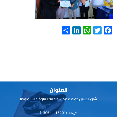
S
Li
W
T
F
h
nk
h
wi
ac
ar
e
at
tt
e
e
dI
s
er
b
n
A
o
p
ok
p
العنوان
شارع الستين جولة مذبح – جامعة العلوم والتكنولوجيا
ص.ب : (15201 – 13064)