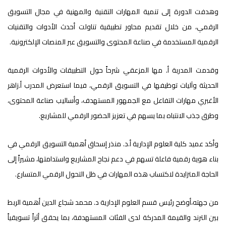
وهدفت الدورة إلى تنمية المهارات التقنية والمهنية في مجال التسويق
الرقمي، من خلال تقديم محاور تطبيقية تناولت أحدث الأدوات والتقنيات
الرقمية المستخدمة في صناعة المحتوى والتسويق عبر المنصات الإلكترونية.
وقدمت المدربة أ. مها المزعقي شرحاً حول التطبيقات والأدوات الرقمية
الحديثة وآليات توظيفها في التسويق الرقمي، فيما استعرض المدرب أ.زاهر
الأغبري مهارات التفاعل مع الجمهور المستهدف، وأساليب صناعة المحتوى،
وطرق جذب الانتباه بما يسهم في تعزيز الحضور الرقمي للمشاريع.
وأكد عميد كلية العلوم الإدارية أ.د. منذر إسحاق أهمية التسويق الرقمي في
بناء هوية رقمية فاعلة تسهم في دعم نجاح المشاريع واستدامتها، مشيراً إلى
الحاجة المتزايدة لاكتساب هذه المهارات في ظل التحول الرقمي المتسارع.
من جهته،أوضح رئيس قسم العلوم الإدارية د. محمد شجاع الدين أهمية الربط
بين الترند والقيمة المدركة لدى الفئات المستهدفة، بما يحقق أثراً تسويقياً