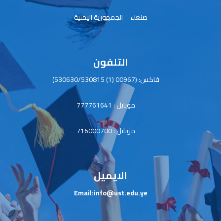
صنعاء – الجمهورية اليمنية
التلفون
فاكس: (00967 (1) 530630/530815)
موبايل : 777761641
موبايل : 716000700
الايميل
Email:info@ust.edu.ye