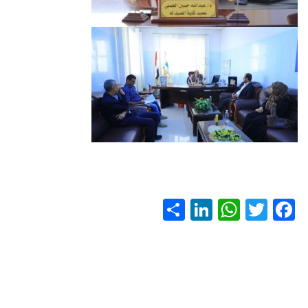
S
Li
W
T
F
h
nk
h
wi
ac
ar
e
at
tt
e
e
dI
s
er
b
n
A
o