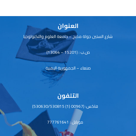
p
ok
p
العنوان
شارع الستين جولة مذبح – جامعة العلوم والتكنولوجيا
ص.ب : (15201 – 13064)
صنعاء – الجمهورية اليمنية
التلفون
فاكس: (00967 (1) 530630/530815)
موبايل : 777761641