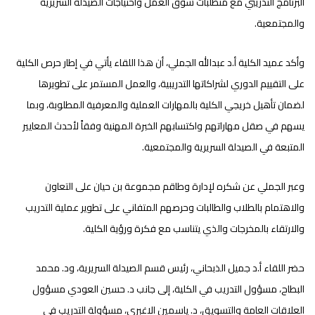
البرنامج التدريبي مع متطلبات سوق العمل واحتياجات الصيدلة السريرية
والمجتمعية.
وأكد عميد الكلية أ.د عبدالله الجملي، أن هذا اللقاء يأتي في إطار حرص الكلية
على التقييم الدوري لشراكاتها التدريبية، والعمل المستمر على تطويرها
لضمان تأهيل خريجي الكلية بالمهارات العملية والمعرفية المطلوبة، وبما
يسهم في صقل مهاراتهم واكتسابهم الخبرة المهنية وفقاً لأحدث المعايير
المتبعة في الصيدلة السريرية والمجتمعية.
وعبر الجملي عن شكره لإدارة وطاقم مجموعة بن حيان على التعاون
والاهتمام بالطلاب والطالبات وحرصهم المتفاني على تطوير عملية التدريب
والارتقاء بالمخرجات والذي يتناسب مع فكرة ورؤية الكلية.
حضر اللقاء أ.د جميل الذبحاني، رئيس قسم الصيدلة السريرية، ود. محمد
البطاح، مسؤول التدريب في الكلية، إلى جانب د. حسين العودي مسؤول
العلاقات العامة والتسويق، د. ياسمين الاغبري، مسؤولة التدريب في