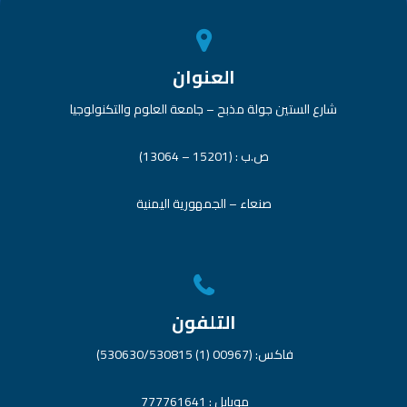
العنوان
شارع الستين جولة مذبح – جامعة العلوم والتكنولوجيا
ص.ب : (15201 – 13064)
صنعاء – الجمهورية اليمنية
التلفون
فاكس: (00967 (1) 530630/530815)
موبايل : 777761641