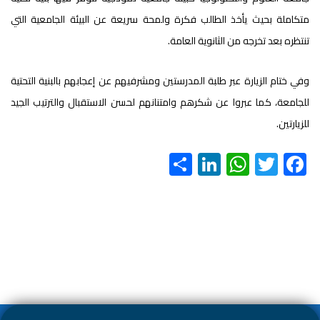
متكاملة بحيث يأخذ الطالب فكرة ولمحة سريعة عن البيئة الجامعية التي
تنتظره بعد تخرجه من الثانوية العامة.
وفي ختام الزيارة عبر طلبة المدرستين ومشرفيهم عن إعجابهم بالبنية التحتية
للجامعة، كما عبروا عن شكرهم وامتنانهم لحسن الاستقبال والترتيب الجيد
للزيارتين.
S
Li
W
T
F
h
nk
h
wi
ac
ar
e
at
tt
e
e
dI
s
er
b
n
A
o
p
ok
p