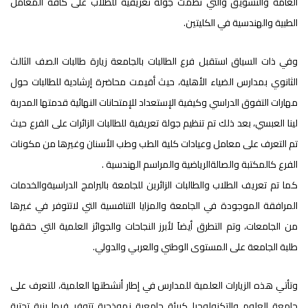
العامة والتسويق والتي نظمت جولة تعريفية للطلاب على كافة المعامل
الطبية والهندسية في الكليتين.
وفي ذات السياق استقبل فرع الطالبات بالجامعة زيارة طالبات الصف الثالث
الثانوي بمدارس الضياء الأهلية، حيث أقيمت محاضرة إرشادية للطالبات حول
مهارات التفوق الدراسي وكيفية الإستعداد للإمتحانات النهائية قدمتها المدربة
لينا العبسي، بعد ذلك تم تنظيم جولة تعريفية للطالبات الزائرات على الفرع حيث
تم التعرف على معامل وعيادات كلية الطب وطب الأسنان وغيرها من مكونات
الفرع كالمكتبة والصالةالرياضية والمراسم الهندسية .
كما تم تعريف الطلاب والطالبات الزائرين للجامعة بالبرامج الدراسيةوالخدمات
المرافقة الموجودة في الجامعة والمزايا التنافسية التي لاتتوفر في غيرها
من الجامعات، وتم التطرق أيضاَ لأبرز النجاحات والجوائز العلمية التي حققها
طلبة الجامعة على المستوى الوطني والعربي والدولي.
وتأتي هذه الزيارات العلمية للمدارس في إطار أنشطتها العلمية، للتعرف على
جامعة العلوم والتكنولوجيا كبيئة جامعية نموذجية تتوفر فيها بنية تحتية