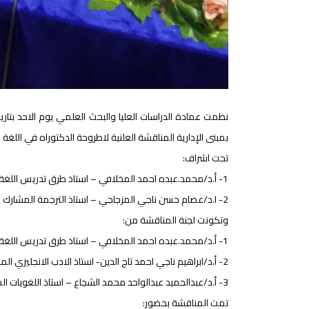
بمبنى الإدارية المناقشة العلنية لاطروحة الدكتوراه في اللغة
تحت اشراف:
1- أ.د/محمد.عبده احمد المخلافي – استاذ طرق تدريس اللغة الانجليزية – جامعة صنعاء – المشرف الرئيس.
2- ا.د/عصام حسن ناجي المزجاجي – استاذ الترجمة المشارك – جامعة العلوم والتكنولوجيا – المشرف المشارك.
وتكونت لجنة المناقشة من:
1- أ.د/محمد.عبده احمد المخلافي – استاذ طرق تدريس اللغة الانجليزية – جامعة صنعاء – المشرف الرئيس على الباحثة رئيسا.
2- أ.د/ابراهيم ناجي احمد تاج الدين- استاذ الادب الانجليزي المشارك – جامعة صنعاء – عضوا.
3- أ.د/عبدالحميد عبدالواحد محمد الشجاع – استاذ اللغويات المشارك – جامعة صنعاء – عضوا.
تمت المناقشة بحضور: