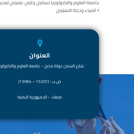
e
dI
s
er
b
جامعة العلوم والتكنولوجيا تستقبل رحلتين علميتين لمد
الضياء ودجلة الاهليتين
n
A
o
p
ok
p
العنوان
شارع الستين جولة مذبح – جامعة العلوم والتكنولوج
ص.ب : (15201 – 13064)
صنعاء – الجمهورية اليمنية