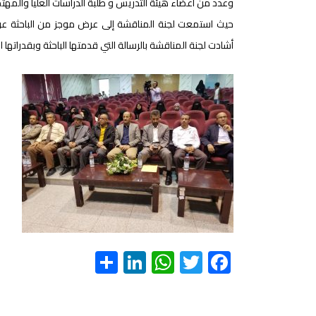
وعدد من أعضاء هيئة التدريس و طلبة الدراسات العليا والمهتمي
حيث استمعت لجنة المناقشة إلى عرض موجز من الباحثة عن ال
أشادت لجنة المناقشة بالرسالة التي قدمتها الباحثة وبقدراتها ال
S
Li
W
T
F
h
nk
h
wi
ac
ar
e
at
tt
e