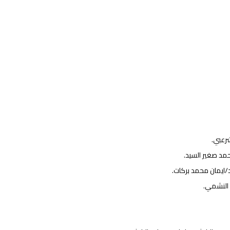
شرعبي.
حمد صغير السيد.
د/ايمان محمد بركات.
د النشمي.