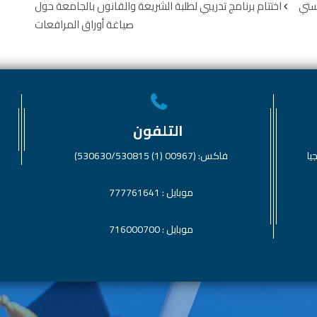
رستي
اختتام برنامج تدريبي لطلبة الشريعة والقانون بالجامعة حول
صياغة أوراق المرافعات
التلفون
يا
فاكس: (00967 (1) 530630/530815)
موبايل : 777761641
موبايل : 716000700