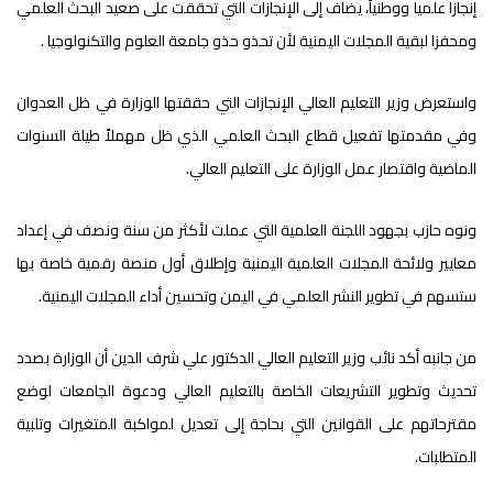
إنجازا علميا ووطنياً، يضاف إلى الإنجازات التي تحققت على صعيد البحث العلمي
ومحفزا لبقية المجلات اليمنية لأن تحذو حذو جامعة العلوم والتكنولوجيا .
واستعرض وزير التعليم العالي الإنجازات التي حققتها الوزارة في ظل العدوان
وفي مقدمتها تفعيل قطاع البحث العلمي الذي ظل مهملاً طيلة السنوات
الماضية واقتصار عمل الوزارة على التعليم العالي.
ونوه حازب بجهود اللجنة العلمية التي عملت لأكثر من سنة ونصف في إعداد
معايير ولائحة المجلات العلمية اليمنية وإطلاق أول منصة رقمية خاصة بها
ستسهم في تطوير النشر العلمي في اليمن وتحسين أداء المجلات اليمنية.
من جانبه أكد نائب وزير التعليم العالي الدكتور علي شرف الدين أن الوزارة بصدد
تحديث وتطوير التشريعات الخاصة بالتعليم العالي ودعوة الجامعات لوضع
مقترحاتهم على القوانين التي بحاجة إلى تعديل لمواكبة المتغيرات وتلبية
المتطلبات.