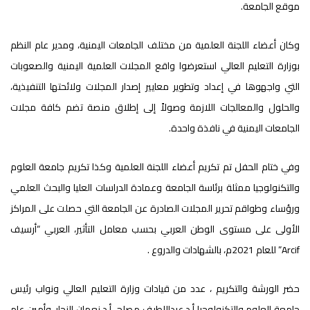
موقع الجامعة.
وكان أعضاء اللجنة العلمية من مختلف الجامعات اليمنية، ومدير عام النظم
بوزارة التعليم العالي استعرضوا واقع المجلات العلمية اليمنية والصعوبات
التي واجهوها في إعداد وتطوير معايير إصدار المجلات ولائحتها التنفيذية،
والحلول والمعالجات اللازمة وصولاً إلى إطلاق منصة تضم كافة مجلات
الجامعات اليمنية في نافذة واحدة.
وفي ختام الحفل تم تكريم أعضاء اللجنة العلمية وكذا تكريم جامعة العلوم
والتكنولوجيا ممثلة برئاسة الجامعة وعمادة الدراسات العليا والبحث العلمي
ورؤساء وطواقم تحرير المجلات الصادرة عن الجامعة التي حصلت على المراكز
الأولى على مستوى الوطن العربي بحسب معامل التأثير، العربي “أرسيف
Arcif” للعام 2021م، بالشهادات والدروع .
حضر الورشة والتكريم ، عدد من قيادات وزارة التعليم العالي ونواب رئيس
جامعة العلوم والتكنولوجيا أ.د عبداللطيف مصلح، أ.د نعمان النجار، وأمين عام