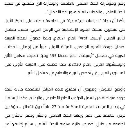
وضع ومؤشرات البحث العلمي بالجامعة والإنجازات التي حققتها في صعيد
البحث العلمي والمجلات العلمية، وريادة الأعمال “.
وأكدا أن مجلة “الدراسات الإجتماعية” في الجامعة حصلت على المركز الأول
على مستوى مجلات العلوم الإجتماعية في الوطن العربي، بحسب معامل
التأثير، العربي “أرسيف Arcif” للعام 2021م، وكذا حصول المجلة العربية
لضمان جودة التعليم الجامعي، المرتبة الأولى عربياً من إجمالي المجلات
العربية في معامل “أرسيف”، البالغ عددها 499 وفق تصنيف معامل التأثير
والإستشهاد العربي للعام 2020م، كما حصلت على المرتبة الأولى على
المستوى العربي في تخصص التربية والتعليم في معامل التأثير.
وأوضح المتوكل ومهدي أن تحقيق هذه المراكز المتقدمة جاءت نتيجة
جهود متواصلة من العمل الدؤوب للكادر الأكاديمي والإداري وكذا الإستمرار
في إصدار المجلات العلمية المحكمة منذ 27 عاماً دون انقطاع .. مؤكدين
حرص الجامعة على دعم ورعاية البحث العلمي والنشر ودعم الباحثين في
الجامعة من خلال تخصيص جائزة سنوية للبحث العلمي سيتم إطلاقها عبر