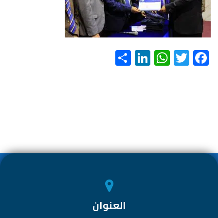
S
Li
W
T
F
h
nk
h
wi
ac
ar
e
at
tt
e
e
dI
s
er
b
n
A
o
p
ok
p
العنوان