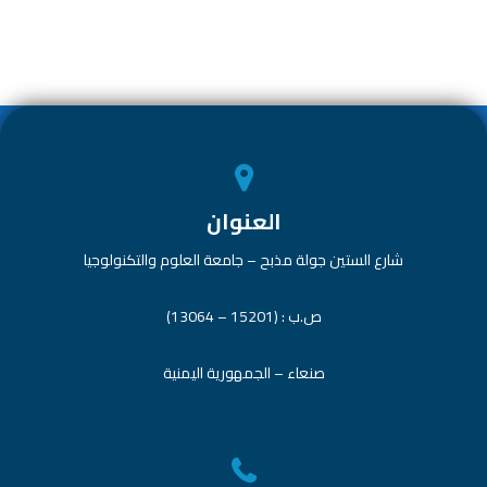
n
A
o
p
ok
p
العنوان
شارع الستين جولة مذبح – جامعة العلوم والتكنولوجيا
ص.ب : (15201 – 13064)
صنعاء – الجمهورية اليمنية