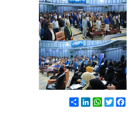
S
Li
W
T
F
h
nk
h
wi
ac
ar
e
at
tt
e
e
dI
s
er
b