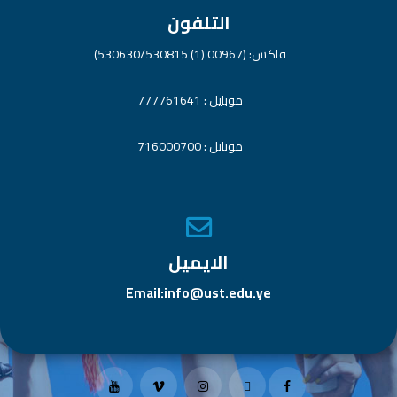
التلفون
فاكس: (00967 (1) 530630/530815)
موبايل : 777761641
موبايل : 716000700
الايميل
Email:info@ust.edu.ye