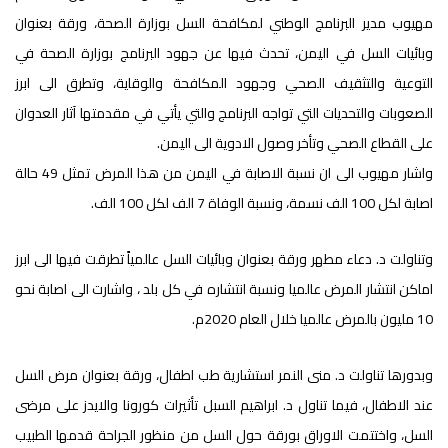
مهيوب مدير البرنامج الوطني لمكافحة السل بوزارة الصحة، ورقة بعنوان
وبائيات السل في اليمن، تحدث فيها عن جهود البرنامج بوزارة الصحة في
التوعية والتثقيف الصحي وجهود المكافحة والوقاية، وتطرق الى ابرز
الصعوبات والتحديات التي تواجه البرنامج والتي يأتي في مقدمتها آثار العدوان
على القطاع الصحي وتأخر وصول الادوية الى اليمن.
واشار مهيوب الى ان نسبة الاصابة في اليمن من هذا المرض تمثل 49 حالة
اصابة لكل 100 الف نسمة، ونسبة الوفاة 7 الف لكل 100 الف.
وتناولت د. دعاء مطهر ورقة بعنوان وبائيات السل عالمياً تطرقت فيها الى ابرز
اماكن انتشار المرض عالميا ونسبة انتشاره في كل بلد ، واشارت الى اصابة نحو
10 مليون بالمرض عالميا خلال العام 2020م.
وبدورها تناولت د. منى النمر استشارية طب اطفال، ورقة بعنوان مرض السل
عند الاطفال، فيما تناول د. ابراهيم السبل تأثيرات كورونا والايدز على مرضى
السل، واختتمت الاوراق بورقة حول السل من منظور الجراحة قدمها الطبيب