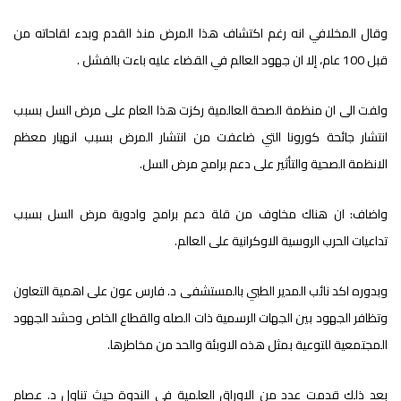
وقال المخلافي انه رغم اكتشاف هذا المرض منذ القدم وبدء لقاحاته من
قبل 100 عام، إلا ان جهود العالم في القضاء عليه باءت بالفشل .
ولفت الى ان منظمة الصحة العالمية ركزت هذا العام على مرض السل بسبب
انتشار جائحة كورونا التي ضاعفت من انتشار المرض بسبب انهيار معظم
الانظمة الصحية والتأثير على دعم برامج مرض السل.
واضاف: ان هناك مخاوف من قلة دعم برامج وادوية مرض السل بسبب
تداعيات الحرب الروسية الاوكرانية على العالم.
وبدوره اكد نائب المدير الطبي بالمستشفى د. فارس عون على اهمية التعاون
وتظافر الجهود بين الجهات الرسمية ذات الصله والقطاع الخاص وحشد الجهود
المجتمعية للتوعية بمثل هذه الاوبئة والحد من مخاطرها.
بعد ذلك قدمت عدد من الاوراق العلمية في الندوة حيث تناول د. عصام