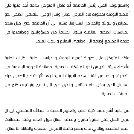
والتكنولوجيا، القى رئيس الجامعة أ.د عادل المتوكل كلمة أكد فيها على
أهمية التوعية بخطورة هذا المرض القاتل ونشر الوعي التثقيفي الصحي نحو
الامراض والاوبئة والحد من انتشارها، مشيراً الى أن الجامعة تحيي مثل هذه
المناسبات الصحية العالمية سنوياً انطلاقاً من مسؤوليتها ووظيفتها في
خدمة المجتمع، إضافة الى وظيفتي التعليم والبحث العلمي .
واكد المتوكل على ضرورة توجيه البحوث والدراسات لطلبة الكليات الطبية
وأعضاء هيئة التدريس نحو المشكلات الصحية لمساندة الجهود الرسمية في
التخفيف والحد من انتشار هذه الاوبئة لاسيما بعد تأثر القطاع الصحي جراء
العدوان الذي يدخل عامه الثامن والذي ادى الى تدمير وتوقيف كثير من
المنشئات الصحية.
من جانبه أشار عميد كلية الطب والعلوم الصحية د. عبدالله المخلافي الى ان
مرض السل يقتل سنوياً مليون ونصف انسان حول العالم وفقا لاحصائيات
الامم المتحدة، وبالتالي فإنه يتصدر قائمة الامراض المعدية والقاتلة للانسان .