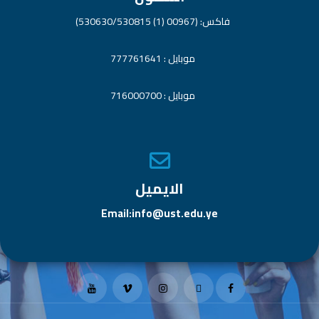
فاكس: (00967 (1) 530630/530815)
موبايل : 777761641
موبايل : 716000700
الايميل
Email:info@ust.edu.ye