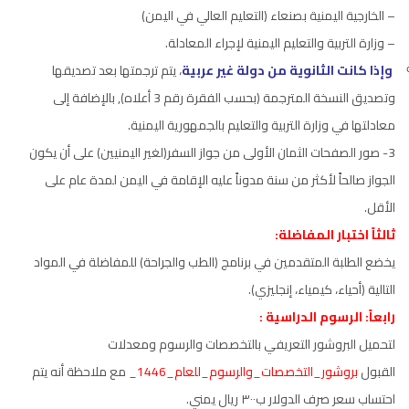
– الخارجية اليمنية بصنعاء (التعليم العالي في اليمن)
– وزارة التربية والتعليم اليمنية لإجراء المعادلة.
وإذا كانت الثانوية من دولة غير عربية
، يتم ترجمتها بعد تصديقها
وتصديق النسخة المترجمة (بحسب الفقرة رقم 3 أعلاه), بالإضافة إلى
معادلتها في وزارة التربية والتعليم بالجمهورية اليمنية.
3- صور الصفحات الثمان الأولى من جواز السفر(لغير اليمنيين) على أن يكون
الجواز صالحاً لأكثر من سنة مدوناً عليه الإقامة في اليمن لمدة عام على
الأقل.
ثالثاً اختبار المفاضلة:
يخضع الطلبة المتقدمين في برنامج (الطب والجراحة) للمفاضلة في المواد
التالية (أحياء، كيمياء، إنجليزي).
رابعاً: الرسوم الدراسية :
لتحميل البروشور التعريفي بالتخصصات والرسوم ومعدلات
القبول
بروشور_التخصصات_والرسوم_للعام_1446_
مع ملاحظة أنه يتم
احتساب سعر صرف الدولار ب٣٠٠ ريال يمني.