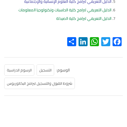
الدليل التعريفي لبرامج كلية العلوم الإنسانية والإجتماعية
الدليل التعريفي لبرامج كلية الحاسبات وتكنولوجيا المعلومات
الدليل التعريفي لبرامج كلية الصيدلة
S
Li
W
T
F
h
nk
h
wi
ac
ar
e
at
tt
e
e
dI
s
er
b
الوسوم:
التسجيل
الرسوم الدراسية
n
A
o
p
ok
شروط القبول والتسجيل لبرامج البكالوريوس
p