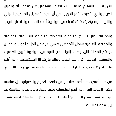
ليس بسبب الإسلام وإنما بسبب ابتعاد المسلمين عن منهج الله والقرآن
الكريم والنبي الأكرم ، الأمر الذي ينبغي أن تعود الأمة إلى المشروع القرآني
والنبي الكريم وتعرف كيف تتحرك في مواجهة أعداء الاسلام والانتصار عليهم .
وأكد أنه بغير السلاح والروحية الجهادية والثقافة الإسلامية الحقيقية
والمواقف العلمية ستظل الأمة على ماهي عليه من الذل والهوان والخذلان
..واعتبر المكانة التي وصلت إليها اليمن اليوم في مواجهة قوى الطاغوت
والاستكبار العالمي في البحر الأحمر ومناصرة إخواننا المستضعفين من أبناء
فلسطين هو إحدى ثمار الولاء لله ورسوله والارتباط به منذ بزوغ فجر الإسلام.
من جانبه أعتبر د. خالد أحمد صلاح رئيس جامعة العلوم والتكنولوجيا إن مناسبة
ذكرى المولد النبوي من أهم المناسبات وعيد الأعياد ولولا هذه المناسبة لما
عرفنا مناسبة دينية ولاعيد من أعيادنا الإسلامية فكل المناسبات الدينية تستند
إلى هذه المناسبة .