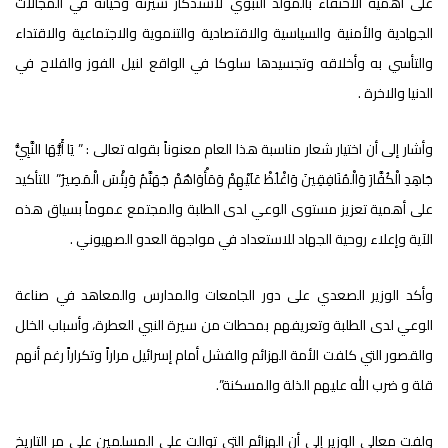
على أهمية الاحتفاء بالمولد النبوي لاستذكار سيرته وحياته في المجالات
الجهادية والأمنية والسياسية والاقتصادية والتنموية والاجتماعية والاقتداء
والتأسي به وأخلاقه وتجسيدها سلوكا في الواقع لنيل الفوز والفلاح في
الدنيا والاخرة .
وأشار إلى أن اختيار شعار مناسبة هذا العام معنوناً بقوله تعالى : ” يَا أَيُّهَا النَّبِيُّ
جَاهِدِ الْكُفَّارَ وَالْمُنَافِقِينَ وَاغْلُظْ عَلَيْهِمْ وَمَأْوَاهُمْ جَهَنَّمُ وَبِئْسَ الْمَصِيرُ” للتأكيد
على أهمية تعزيز مستوى الوعي لدى الطلبة والمجتمع عموماً بسياق هذه
الآية وإعلاء روحية الجهاد للاستعداد في مواجهة العدو الصهيوني .
وأكد الوزير الصعدي على دور الجامعات والمدارس والمعاهد في صناعة
الوعي لدى الطلبة وتعريفهم بمحطات من سيرة النبي العطرة، وأسباب الخلل
والقصور التي كلفت الأمة الهزائم والفشل أمام إسرائيل مراراً وتكراراً رغم أنهم
قلة و ضرب الله عليهم الذلة والمسكنة”.
ولفت معالي الوزير إلى أن الهزائم التي توالت على المسلمين على مر التاريخ