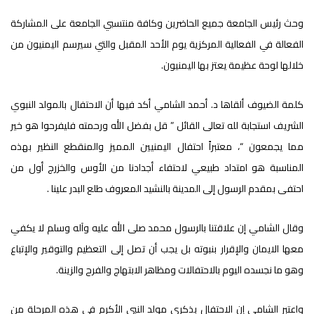
وحث رئيس الجامعة جميع الحاضرين وكافة منتسبي الجامعة على المشاركة
الفعالة في الفعالية المركزية يوم الأحد المقبل والتي سيرسم اليمنيون من
خلالها لوحة عظيمة يعتز بها اليمنيون.
كلمة الضيوف ألقاها د. أحمد الشامي أكد فيها أن الاحتفال بالمولد النبوي
الشريف استجابة لله تعالى القائل ” قل بفضل الله ورحمته فليفرحوا هو خير
مما يجمعون “، معتبراً احتفال اليمنيين المميز والمنقطع النظير بهذه
المناسبة هو امتداد طبيعي لاحتفاء أجدادنا من الأوس والخزرج أول من
احتفى بمقدم الرسول إلى المدينة بالنشيد المعروف طلع البدر علينا .
وقال الشامي إن علاقتنا بالرسول محمد صلى الله عليه وآله وسلم لا يكفي
معها الايمان والإقرار بنبوته بل يجب أن تصل إلى التعظيم والتوقير والإتباع
وهو ما نجسده اليوم بالاحتفالات ومظاهر الابتهاج والفرح والزينة.
واعتبر الشامي إن الاحتفال بذكرى مولد النبي الأكرم في هذه المرحلة من