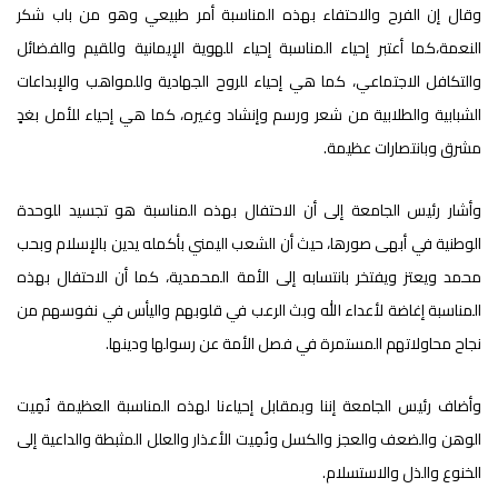
وقال إن الفرح والاحتفاء بهذه المناسبة أمر طبيعي وهو من باب شكر
النعمة،كما أعتبر إحياء المناسبة إحياء للهوية الإيمانية وللقيم والفضائل
والتكافل الاجتماعي، كما هي إحياء للروح الجهادية وللمواهب والإبداعات
الشبابية والطلابية من شعر ورسم وإنشاد وغيره، كما هي إحياء للأمل بغدٍ
مشرق وبانتصارات عظيمة.
وأشار رئيس الجامعة إلى أن الاحتفال بهذه المناسبة هو تجسيد للوحدة
الوطنية في أبهى صورها، حيث أن الشعب اليمني بأكمله يدين بالإسلام وبحب
محمد ويعتز ويفتخر بانتسابه إلى الأمة المحمدية، كما أن الاحتفال بهذه
المناسبة إغاضة لأعداء الله وبث الرعب في قلوبهم واليأس في نفوسهم من
نجاح محاولاتهم المستمرة في فصل الأمة عن رسولها ودينها.
وأضاف رئيس الجامعة إننا وبمقابل إحياءنا لهذه المناسبة العظيمة نٌمِيت
الوهن والضعف والعجز والكسل ونُمِيت الأعذار والعلل المثبطة والداعية إلى
الخنوع والذل والاستسلام.