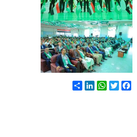
S
Li
W
T
F
h
nk
h
wi
ac
ar
e
at
tt
e
e
dI
s
er
b
n
A
o
p
ok