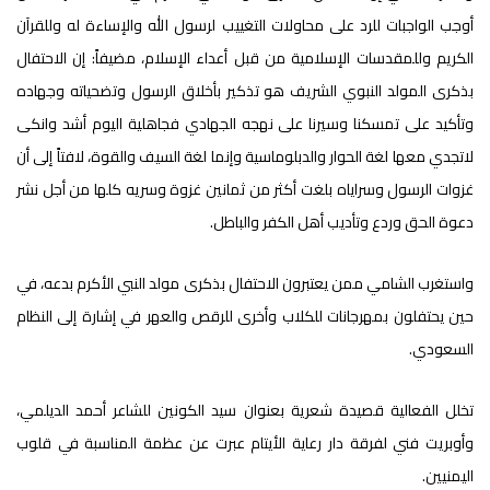
أوجب الواجبات للرد على محاولات التغييب لرسول الله والإساءة له وللقرآن
الكريم وللمقدسات الإسلامية من قبل أعداء الإسلام، مضيفاً: إن الاحتفال
بذكرى المولد النبوي الشريف هو تذكير بأخلاق الرسول وتضحياته وجهاده
وتأكيد على تمسكنا وسيرنا على نهجه الجهادي فجاهلية اليوم أشد وانكى
لاتجدي معها لغة الحوار والدبلوماسية وإنما لغة السيف والقوة، لافتاً إلى أن
غزوات الرسول وسراياه بلغت أكثر من ثمانين غزوة وسريه كلها من أجل نشر
دعوة الحق وردع وتأديب أهل الكفر والباطل.
واستغرب الشامي ممن يعتبرون الاحتفال بذكرى مولد النبي الأكرم بدعه، في
حين يحتفلون بمهرجانات للكلاب وأخرى للرقص والعهر في إشارة إلى النظام
السعودي.
تخلل الفعالية قصيدة شعرية بعنوان سيد الكونين للشاعر أحمد الديلمي،
وأوبريت فني لفرقة دار رعاية الأيتام عبرت عن عظمة المناسبة في قلوب
اليمنيين.