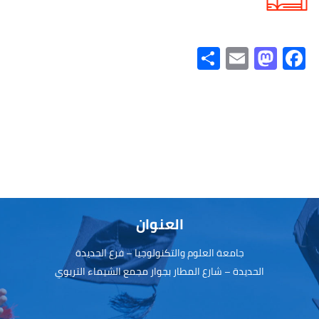
S
E
M
Fa
h
m
as
ce
ar
ail
to
b
e
d
o
o
ok
n
العنوان
جامعة العلوم والتكنولوجيا – فرع الحديدة
الحديدة – شارع المطار بجوار مجمع الشيماء التربوي