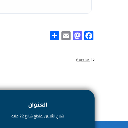
S
E
M
Fa
h
m
as
ce
ar
ail
to
b
e
d
o
الهندسة
o
ok
n
العنوان
شارع الثلاثين تقاطع شارع 22 مايو