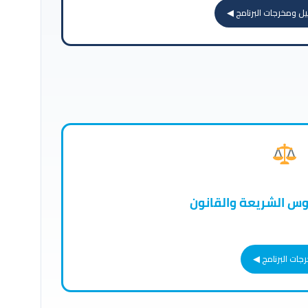
ل ومخرجات البرنامج ◀
يوس الشريعة والقانون
ات البرنامج ◀