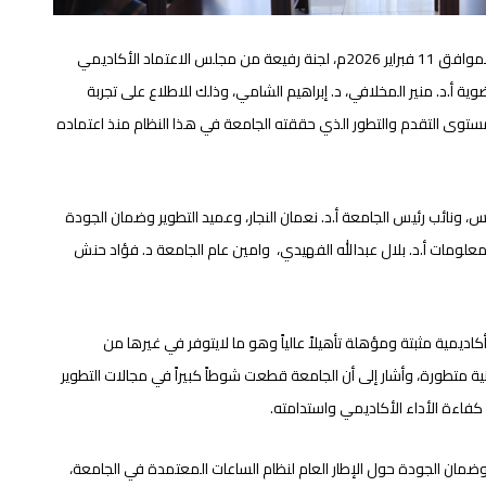
صنعاء – استقبلت جامعة العلوم والتكنولوجيا اليوم الأربعاء الموافق 11 فبراير 2026م، لجنة رفيعة من مجلس الاعتماد الأكاديمي
 أ.د. منير المخلافي، د. إبراهيم الشامي، وذلك للاطلاع على تجربة
توى التقدم والتطور الذي حققته الجامعة في هذا النظام منذ اعتماده
، ونائب رئيس الجامعة أ.د. نعمان النجار، وعميد التطوير وضمان الجودة
لمعلومات أ.د. بلال عبدالله الفهيدي، وامين عام الجامعة د. فؤاد حنش
كاديمية مثبتة ومؤهلة تأهيلاً عالياً وهو ما لايتوفر في غيرها من
نية متطورة، وأشار إلى أن الجامعة قطعت شوطاً كبيراً في مجالات التطوير
فاءة الأداء الأكاديمي واستدامته.
ضمان الجودة حول الإطار العام لنظام الساعات المعتمدة في الجامعة،