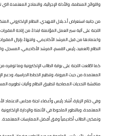
واللوائح المنظمة، والأدلة الإجرائية، والنماذج المعتمدة التي
من جانبه استعراض أ.د.بلال الفهيدي، النظام الإلكتروني المت
اللجنة على آلية سير العمل المؤتمتة ابتداءً من إتاحة المقررات
واعتمادها من قبل المرشد الأكاديمي، وانتهاءً بإنزال المق
النظام (العميد، رئيس القسم، المرشد الأكاديمي، المسجل، وال
كما اطّلعت اللجنة على بوابة الطالب الإلكترونية وما توفره من
المعتمدة من حيث المرونة، وتنظيم الخطط الدراسية، ودعم الإر
مناقشة التحديات المصاحبة لتطبيق النظام وآليات تطويره المس
وفي ختام الزيارة، أشاد رئيس وأعضاء لجنة مجلس الاعتماد ا
المعتمدة، وبالتطور الملحوظ في الأتمتة والإدارة الإلكترونية
وتمكين الطالب أكاديمياً وفق أفضل الممارسات المعتمدة.