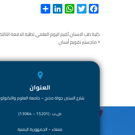
S
Li
W
T
F
h
nk
h
wi
ac
ar
e
at
tt
e
e
dI
s
er
b
كلية طب الاسنان تُقيم اليوم العلمي لطلبة الدفعة الثالثة
ماجستير تقويم أسنان
n
A
o
p
ok
p
العنوان
شارع الستين جولة مذبح – جامعة العلوم والتكنولوج
ص.ب : (15201 – 13064)
صنعاء – الجمهورية اليمنية