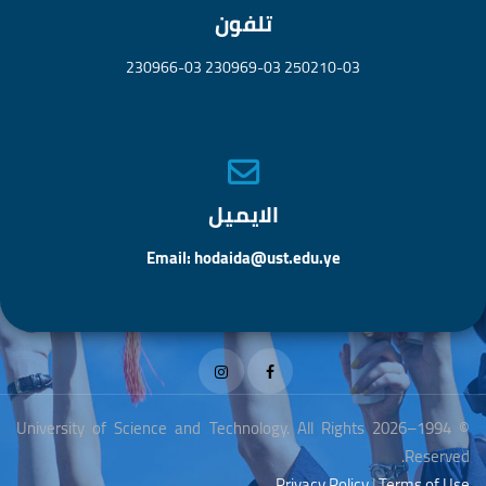
تلفون
250210-03 230969-03 230966-03
الايميل
Email: hodaida@ust.edu.ye
© 1994–2026 University of Science and Technology. All Rights
Reserved.
Privacy Policy
|
Terms of Use