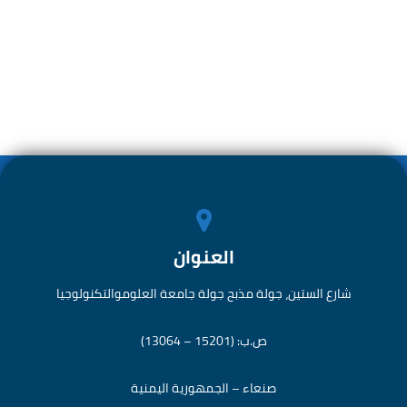
h
m
as
ce
ar
ail
to
b
e
d
o
o
ok
n
العنوان
شارع الستين، جولة مذبح جولة جامعة العلوموالتكنولوجيا
ص.ب: (15201 – 13064)
صنعاء – الجمهورية اليمنية