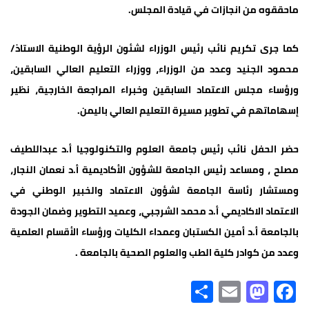
ماحققوه من انجازات في قيادة المجلس.
كما جرى تكريم نائب رئيس الوزراء لشئون الرؤية الوطنية الاستاذ/
محمود الجنيد وعدد من الوزراء، ووزراء التعليم العالي السابقين،
ورؤساء مجلس الاعتماد السابقين وخبراء المراجعة الخارجية، نظير
إسهاماتهم في تطوير مسيرة التعليم العالي باليمن.
حضر الحفل نائب رئيس جامعة العلوم والتكنولوجيا أ.د عبداللطيف
مصلح ، ومساعد رئيس الجامعة للشؤون الأكاديمية أ.د نعمان النجار،
ومستشار رئاسة الجامعة لشؤون الاعتماد والخبير الوطني في
الاعتماد الاكاديمي أ.د محمد الشرجبي، وعميد التطوير وضمان الجودة
بالجامعة أ.د أمين الكستبان وعمداء الكليات ورؤساء الأقسام العلمية
وعدد من كوادر كلية الطب والعلوم الصحية بالجامعة .
S
E
M
Fa