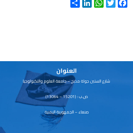
Share
LinkedIn
WhatsApp
Twitter
Facebook
العنوان
شارع الستين جولة مذبح – جامعة العلوم والتكنولوجيا
ص.ب : (15201 – 13064)
صنعاء – الجمهورية اليمنية