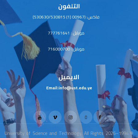
التلفون
فاكس: (00967 (1) 530630/530815)
موبايل : 777761641
موبايل : 716000700
الايميل
Email:info@ust.edu.ye
© 1994–2026 University of Science and Technology. All Rights