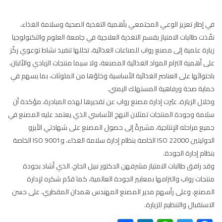
في إطار تعزيز الوعي المجتمعي بأهمية التغذية الصحية وسلامة الغذاء،
نفّذت طالبات الامتياز بقسم التغذية العلاجية في جامعة العلوم والتكنولوجيا
زيارة علمية إلى مصنع رواب للصناعات الغذائية، تخللها تنفيذ نشاط توعوي ركّز
على أهمية التزام المواد الغذائية المصنعة، ولا سيما منتجات الزبادي والألبان،
باحتوائها على العناصر الغذائية الأساسية وخلوّها من الملوثات، بما يسهم في
حماية صحة ورفاهية المستهلك اليمني.
وخلال الزيارة، عبّرت إدارة مصنع رواب عن تقديرها لهذه المبادرة، مؤكدة أن
سلامة وجودة المنتجات تمثلان النهج الأساسي الذي يعتمد عليه المصنع في
جميع مراحله الإنتاجية، مشيرةً إلى حصول المصنع على شهادتي الأيزو
الدوليتين ISO 22000 الخاصة بنظام إدارة سلامة الغذاء، وISO 9001 الخاصة
بنظام إدارة الجودة.
وقد رافق طالبات الامتياز مشرفهن الدكتور نبيل الحاج، الذي أشاد بجودة
منتجات رواب والتزامها بمعايير الجودة العالمية، كما قدّم شكره لإدارة
المصنع، وعلى رأسهم مدير المصنع المهندس همدان المقطري، على حسن
الاستقبال والتنظيم للزيارة.