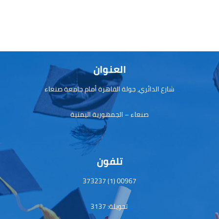
e
d
o
o
ok
n
العنوان
شارع الدائري، جولة القاهرة أمام جامعة صنعاء
صنعاء – الجمهورية اليمنية
تلفون
00967 (1) 373237
تحويلة: 3137