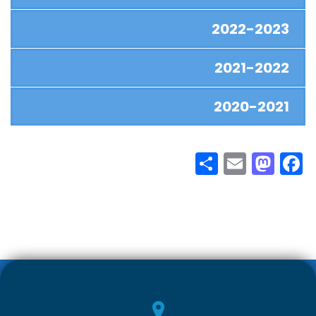
2022-2023
2021-2022
2020-2021
S
E
M
F
h
m
as
ac
ar
ail
to
e
e
d
b
o
o
n
ok